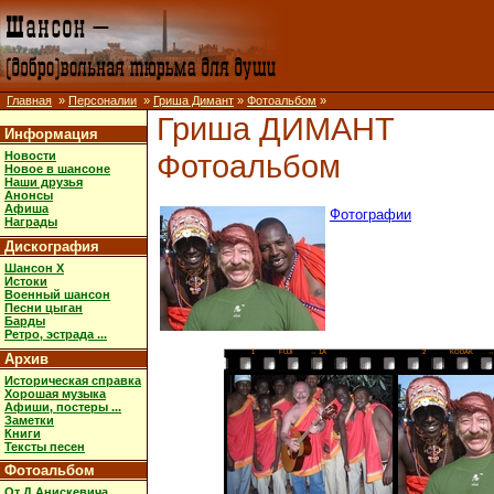
Главная
»
Персоналии
»
Гриша Димант
»
Фотоальбом
»
Гриша ДИМАНТ
Информация
Фотоальбом
Новости
Новое в шансоне
Наши друзья
Анонсы
Афиша
Фотографии
Награды
Дискография
Шансон X
Истоки
Военный шансон
Песни цыган
Барды
Ретро, эстрада ...
1
FUJI
→ 1A
2
KODAK
→
Архив
Историческая справка
Хорошая музыка
Афиши, постеры ...
Заметки
Книги
Тексты песен
Фотоальбом
От Д.Анискевича