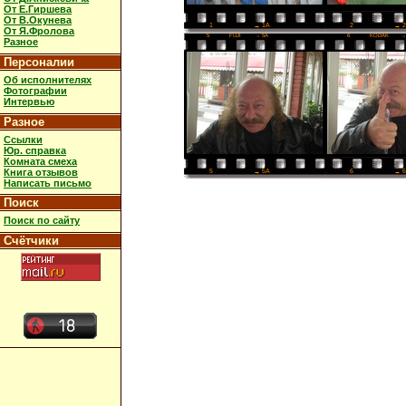
От Е.Гиршева
От В.Окунева
2
→ 
1
→ 1A
От Я.Фролова
5
FUJI
→ 5A
6
KODAK
→
Разное
Персоналии
Об исполнителях
Фотографии
Интервью
Разное
Ссылки
Юр. справка
Комната смеха
Книга отзывов
6
→ 
5
→ 5A
Написать письмо
Поиск
Поиск по сайту
Счётчики