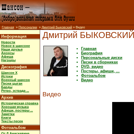
Главная
»
Персоналии
»
Дмитрий Быковский
» Видео
Дмитрий БЫКОВСКИ
Информация
Новости
Новое в шансоне
Главная
Наши друзья
Биография
Анонсы
Афиша
Персональные диски
Награды
Песни в сборниках
DVD, видео
Дискография
Постеры, афиши, ...
Шансон X
Фотоальбом
Истоки
Видео
Военный шансон
Песни цыган
Барды
Ретро, эстрада ...
Видео
Архив
Историческая справка
Хорошая музыка
Афиши, постеры ...
Заметки
Книги
Тексты песен
Фотоальбом
От Д.Анискевича