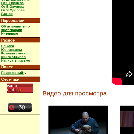
От Е.Гиршева
От В.Окунева
От Я.Фролова
Разное
Персоналии
Об исполнителях
Фотографии
Интервью
Разное
Ссылки
Юр. справка
Комната смеха
Книга отзывов
Написать письмо
Поиск
Поиск по сайту
Счётчики
Видео для просмотра