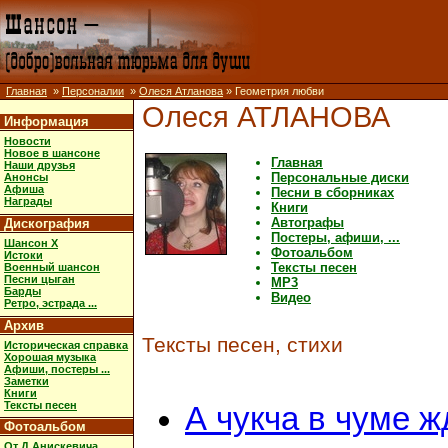
Главная
»
Персоналии
»
Олеся Атланова
» Геометрия любви
Олеся АТЛАНОВА
Информация
Новости
Новое в шансоне
Главная
Наши друзья
Персональные диски
Анонсы
Афиша
Песни в сборниках
Награды
Книги
Автографы
Дискография
Постеры, афиши, ...
Шансон X
Фотоальбом
Истоки
Тексты песен
Военный шансон
Песни цыган
MP3
Барды
Видео
Ретро, эстрада ...
Архив
Тексты песен, стихи
Историческая справка
Хорошая музыка
Афиши, постеры ...
Заметки
Книги
Тексты песен
А чукча в чуме ж
Фотоальбом
От Д.Анискевича