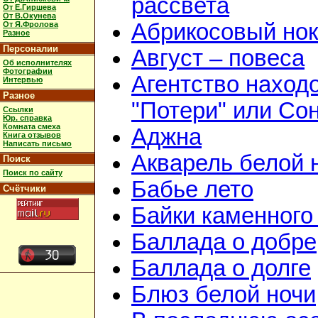
рассвета
От Е.Гиршева
От В.Окунева
Абрикосовый но
От Я.Фролова
Разное
Персоналии
Август – повеса
Об исполнителях
Фотографии
Агентство наход
Интервью
Разное
"Потери" или Сон
Ссылки
Юр. справка
Комната смеха
Аджна
Книга отзывов
Написать письмо
Акварель белой 
Поиск
Поиск по сайту
Бабье лето
Счётчики
Байки каменного
Баллада о добре
Баллада о долге
Блюз белой ночи