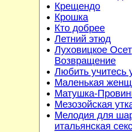
Крещендо
Крошка
Кто добрее
Летний этюд
Луховицкое Осет
Возвращение
Любить учитесь у
Маленькая женщ
Матушка-Провин
Мезозойская утк
Мелодия для ша
итальянская сек