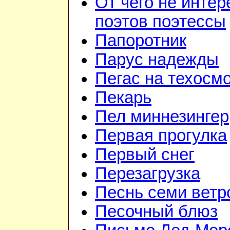
От чего не инте
поэтов поэтессы
Папоротник
Парус надежды
Пегас на техосм
Пекарь
Пел миннезингер
Первая прогулка
Первый снег
Перезагрузка
Песнь семи ветр
Песочный блюз