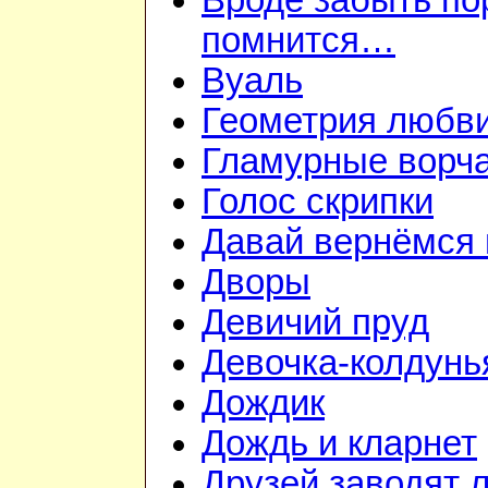
Вроде забыть пор
помнится…
Вуаль
Геометрия любв
Гламурные ворч
Голос скрипки
Давай вернёмся 
Дворы
Девичий пруд
Девочка-колдунь
Дождик
Дождь и кларнет
Друзей заводят л