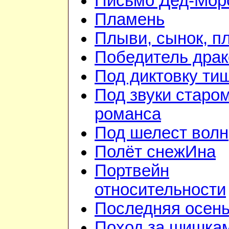
Письмо Дед-Мор
Пламень
Плыви, сынок, п
Победитель драк
Под диктовку ти
Под звуки старо
романса
Под шелест волн
Полёт снежИна
Портвейн
относительности
Последняя осен
Поход за шишка