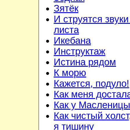
Зятёк
И струятся звуки
листа
Икебана
Инструктаж
Истина рядом
К морю
Кажется, подуло!
Как меня достала
Как у Маслениц
Как чистый холст
я тишину