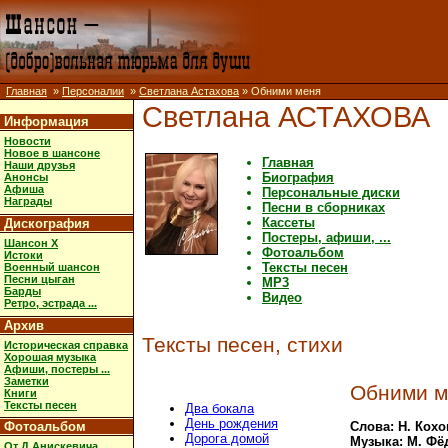
Главная
»
Персоналии
»
Светлана Астахова
» Обними меня
Светлана АСТАХОВА
Информация
Новости
Новое в шансоне
Главная
Наши друзья
Биография
Анонсы
Афиша
Персональные диски
Награды
Песни в сборниках
Кассеты
Дискография
Постеры, афиши, ...
Шансон X
Фотоальбом
Истоки
Тексты песен
Военный шансон
Песни цыган
MP3
Барды
Видео
Ретро, эстрада ...
Архив
Тексты песен, стихи
Историческая справка
Хорошая музыка
Афиши, постеры ...
Заметки
Обними м
Книги
Тексты песен
Два бокала
День рождения
Фотоальбом
Слова: Н. Кохо
Дорога домой
Музыка: М. Фё
От Д.Анискевича