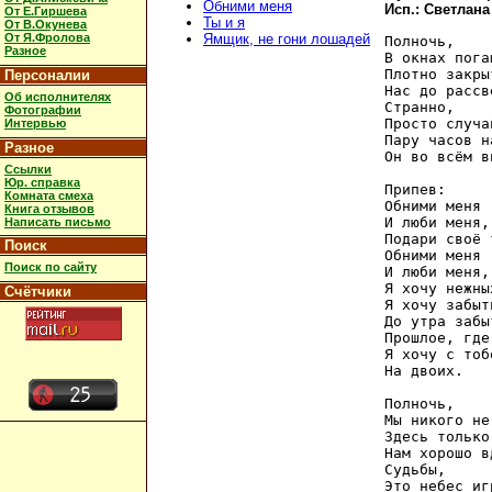
Обними меня
Исп.: Светлана
От Е.Гиршева
Ты и я
От В.Окунева
От Я.Фролова
Ямщик, не гони лошадей
Полночь,

Разное
В окнах пога
Плотно закры
Персоналии
Нас до рассв
Об исполнителях
Странно,

Фотографии
Просто случа
Интервью
Пару часов н
Разное
Он во всём в
Ссылки
Юр. справка
Припев:

Комната смеха
Обними меня

Книга отзывов
И люби меня,

Написать письмо
Подари своё 
Поиск
Обними меня

Поиск по сайту
И люби меня,

Я хочу нежны
Счётчики
Я хочу забыть
До утра забыт
Прошлое, где
Я хочу с тоб
На двоих.

Полночь,

Мы никого не
Здесь только
Нам хорошо в
Судьбы, 

Это небес игр