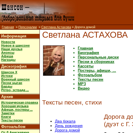
Главная
»
Персоналии
»
Светлана Астахова
» Дорога домой
Светлана АСТАХОВА
Информация
Новости
Новое в шансоне
Главная
Наши друзья
Биография
Анонсы
Афиша
Персональные диски
Награды
Песни в сборниках
Кассеты
Дискография
Постеры, афиши, ...
Шансон X
Фотоальбом
Истоки
Тексты песен
Военный шансон
Песни цыган
MP3
Барды
Видео
Ретро, эстрада ...
Архив
Тексты песен, стихи
Историческая справка
Хорошая музыка
Афиши, постеры ...
Заметки
Дорога д
Книги
Тексты песен
Два бокала
(дуэт с Г
День рождения
Фотоальбом
Дорога домой
От Д.Анискевича