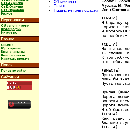
Слова: Г. Заре
Обними меня
От Е.Гиршева
Музыка: М. Фё
Ты и я
От В.Окунева
Исп.: Светлана
От Я.Фролова
Ямщик, не гони лошадей
Разное
(ГРИША)

Персоналии
Я баранку кр
Об исполнителях
Горизонт раз
Фотографии
И шофёрская 
Интервью
по нелёгким 
Разное
(СВЕТА)

Ссылки
Юр. справка
Но я знаю лю
Комната смеха
Ты спешишь в
Книга отзывов
К той любимо
Написать письмо
что тебя, да
Поиск
(ВМЕСТЕ)

Поиск по сайту
Пусть меняет
Счётчики
лишь бы знат
Пусть мелька
Припев (вмест
Дорога домой
Вопреки всем
Дорога домой
Чтоб быстрее
(ГРИША)

Как трудно, 
Вдалеке друг
(СВЕТА)
