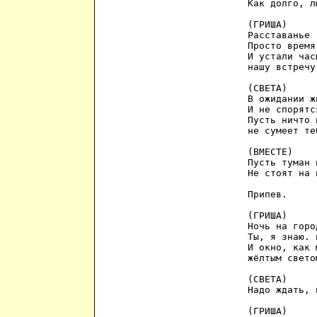
Как долго, л
(ГРИША)

Расставанье 
Просто время
И устали часы
нашу встречу
(СВЕТА)

В ожидании ж
И не спорятс
Пусть ничто 
не сумеет те
(ВМЕСТЕ)

Пусть туман 
Не стоят на 
Припев.

(ГРИША)

Ночь на горо
Ты, я знаю. 
И окно, как 
жёлтым свето
(СВЕТА)

Надо ждать, 
(ГРИША)
