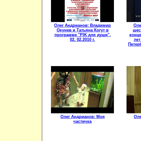
Олег Андрианов: Владимир
Оле
Окунев и Татьяна Когут в
шес
программе "PIK для души".
конце
02. 02.2010 г.
лет
Петерб
Олег Андрианов: Моя
Оле
частичка