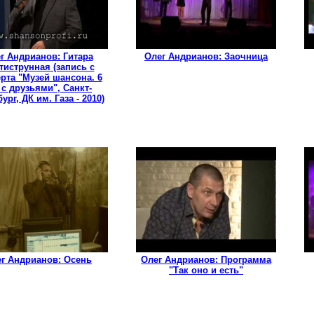
г Андрианов: Гитара
Олег Андрианов: Заочница
тиструнная (запись с
рта "Музей шансона. 6
 с друзьями", Санкт-
ург, ДК им. Газа - 2010)
г Андрианов: Осень
Олег Андрианов: Программа
"Так оно и есть"