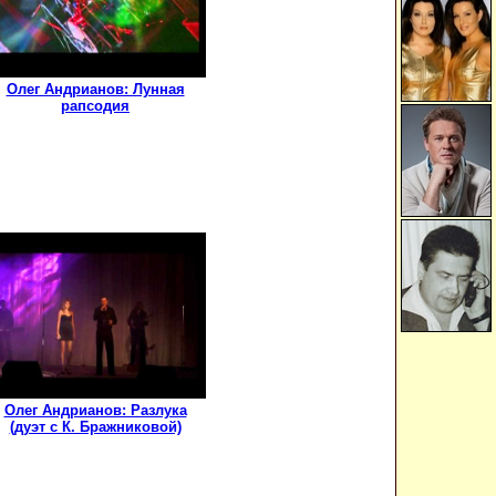
Олег Андрианов: Лунная
рапсодия
Олег Андрианов: Разлука
(дуэт с К. Бражниковой)