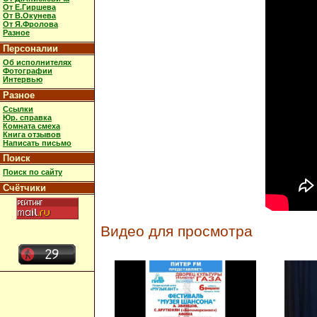
От Е.Гиршева
От В.Окунева
От Я.Фролова
Разное
Персоналии
Об исполнителях
Фотографии
Интервью
Разное
Ссылки
Юр. справка
Комната смеха
Книга отзывов
Написать письмо
Поиск
Поиск по сайту
Счётчики
Видео для просмотра