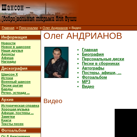
Главная
»
Персоналии
»
Олег Андрианов
» Видео
Олег АНДРИАНОВ
Информация
Новости
Новое в шансоне
Главная
Наши друзья
Биография
Анонсы
Афиша
Персональные диски
Награды
Песни в сборниках
Автографы
Дискография
Постеры, афиши, ...
Шансон X
Фотоальбом
Истоки
MP3
Военный шансон
Песни цыган
Видео
Барды
Ретро, эстрада ...
Архив
Видео
Историческая справка
Хорошая музыка
Афиши, постеры ...
Заметки
Книги
Тексты песен
Фотоальбом
От Д.Анискевича