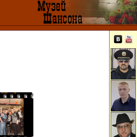
KODAK
→ 4A