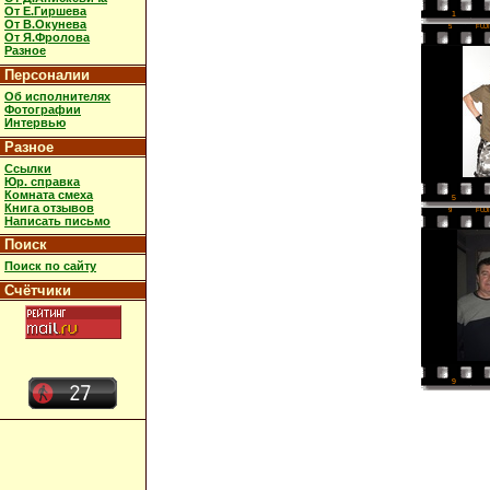
От Е.Гиршева
1
От В.Окунева
5
FUJ
От Я.Фролова
Разное
Персоналии
Об исполнителях
Фотографии
Интервью
Разное
Ссылки
Юр. справка
Комната смеха
5
Книга отзывов
9
FUJ
Написать письмо
Поиск
Поиск по сайту
Счётчики
9