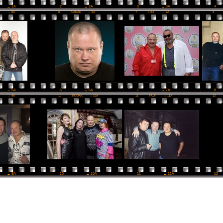
2
→ 2A
3
→ 3A
4
→ 1A
I
→ 5A
6
KODAK
→ 6A
7
FUJI
→ 7A
8
6
→ 6A
7
→ 7A
8
→ 5A
I
→ 9A
10
KODAK
→ 10A
11
FUJI
→ 11A
12
10
→ 10A
11
→ 11A
12
→ 9A