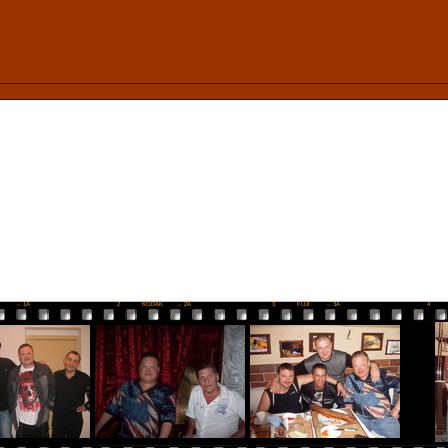
I
→ 1A
2
KODAK
→ 2A
3
FUJI
→ 3A
4