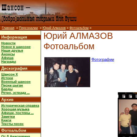
Главная
»
Персоналии
»
Юрий Алмазов
»
Фотоальбом
»
Юрий АЛМАЗОВ
Информация
Фотоальбом
Новости
Новое в шансоне
Наши друзья
Анонсы
Афиша
Фотографии
Награды
Дискография
Шансон X
Истоки
Военный шансон
Песни цыган
Барды
Ретро, эстрада ...
1
FUJ
Архив
Историческая справка
Хорошая музыка
Афиши, постеры ...
Заметки
Книги
Тексты песен
Фотоальбом
От Д.Анискевича