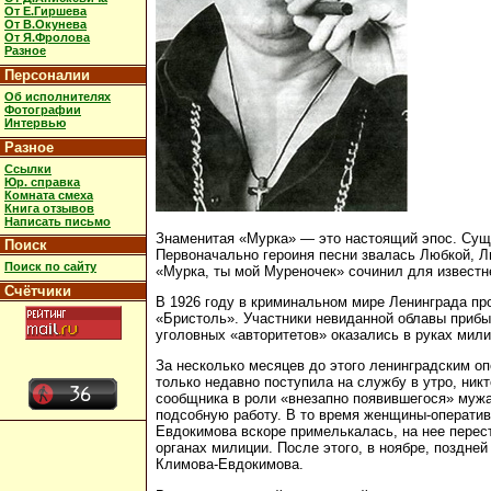
От Е.Гиршева
От В.Окунева
От Я.Фролова
Разное
Персоналии
Об исполнителях
Фотографии
Интервью
Разное
Ссылки
Юр. справка
Комната смеха
Книга отзывов
Написать письмо
Знаменитая «Мурка» — это настоящий эпос. Сущес
Поиск
Первоначально героиня песни звалась Любкой, Л
Поиск по сайту
«Мурка, ты мой Муреночек» сочинил для известне
Счётчики
В 1926 году в криминальном мире Ленинграда пр
«Бристоль». Участники невиданной облавы прибы
уголовных «авторитетов» оказались в руках мили
За несколько месяцев до этого ленинградским о
только недавно поступила на службу в утро, ник
сообщника в роли «внезапно появившегося» мужа.
подсобную работу. В то время женщины-оператив
Евдокимова вскоре примелькалась, на нее перест
органах милиции. После этого, в ноябре, поздне
Климова-Евдокимова.