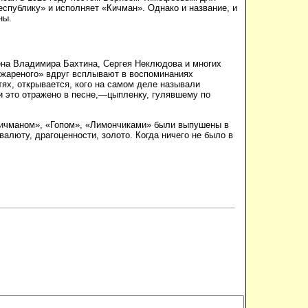
еспублику» и исполняет «Кичман». Однако и название, и
ны.
мена Владимира Бахтина, Сергея Неклюдова и многих
 жареного» вдруг всплывают в воспоминаниях
ях, открывается, кого на самом деле называли
и это отражено в песне,—цыпленку, гулявшему по
«Кичманом», «Гопом», «Лимончиками» были выпушены в
алюту, драгоценности, золото. Когда ничего не было в