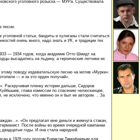
осковского уголовного розыска — МУРа. Существовала
в песни.
ем уголовной статьи, бандиты и хулиганы стали считаться
нкостей очень много, надо знать и УК, и традиции тех
933 — 1934 годов, когда академик Отто Шмидт на
дцы высадились на льдину, а героические летчики их
о этому поводу издевательскую песню на мотив «Мурки»:
отопили — и за это орден получай».
». Раскручивая пленку истории дальше, Сидоров
 Куйбышев, глава комиссии по спасению челюскинцев,
 не исключено, что именно он и был ее автором. .. За
аждан...». «Он предлагал мне деньги и жемчуга стакан,
-германист. После войны во время очередной кампании
д двадцатые годы. И она стала народной.
писан в 1928 году поэтом Борисом Тимофеевым для