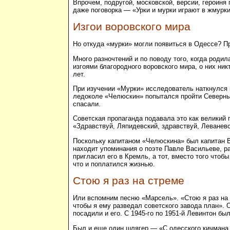
Впрочем, подругой, московской, версии, героин
даже поговорка — «Урки и мурки играют в жмурки
Изгои воровского мира
Но откуда «мурки» могли появиться в Одессе? П
Много разночтений и по поводу того, когда родил
изгоями благородного воровского мира, о них ник
лет.
При изучении «Мурки» исследователь наткнулся 
ледоколе «Челюскин» попытался пройти Северный
спасали.
Советская пропаганда подавала это как великий 
«Здравствуй, Ляпидевский, здравствуй, Леваневс
Поскольку капитаном «Челюскина» был капитан В
находит упоминания о поэте Павле Васильеве, р
пригласил его в Кремль, а тот, вместо того чтоб
что и поплатился жизнью.
Стою я раз на стреме
Или вспомним песню «Марсель». «Стою я раз на с
чтобы я ему разведал советского завода план». 
посадили и его. С 1945-го по 1951-й Левинтон б
Был и еще один шлягер — «С одесского кичмана 