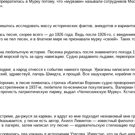
я превратилась в Мурку потому, что «мурками» называли сотрудников М
».
ришлось исследовать массу исторических фактов, анекдотов и варианто
ась песня, скорее всего — до 1926 года. Ведь после 1926-го, с введени
то не пел песен, и в блатном мире не признавали мурку «своей». Таких то
на любопытную историю. Песенка родилась после знаменитого похода 1
 морской путь за одну навигацию. Судно раздавило льдами, первопрохо
подвиг, а народ отнесся к событию намного проще. Уркаганы написали п
кий, здравствуй, лагерь Шмидта, и прощай. Все зашухарили, кораблик п
оронин, в песне появилась строчка «Капитан Воронин судно проворонил
асстрелянном в 1937-м, любителе по-есенински похулиганить. Валериан
ы прочесть патриотическую лирику, выдал «Челюскинскую Мурку». Кстати,
треме, де-ржуся за карман, и вдруг ко мне подходит незнакомый мне гр
Оказывается, у песни есть автор, Ахилл Левинтон — известный филолог
ыл в лагерях, затем написал эту песню — издевательскую стилизацию по
сорвались два уркана» в исполнении Утесова. Известно, что он был на