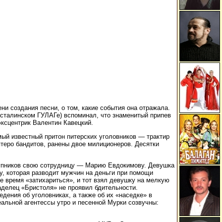
и создания песни, о том, какие события она отражала.
 сталинском ГУЛАГе) вспоминал, что знаменитый припев
эксцентрик Валентин Кавецкий.
мый известный притон питерских уголовников — трактир
ятеро бандитов, ранены двое милиционеров. Десятки
тупников свою сотрудницу — Марию Евдокимову. Девушка
у, которая разводит мужчин на деньги при помощи
е время «затихариться», и тот взял девушку на мелкую
делец «Бристоля» не проявил бдительности.
дения об уголовниках, а также об их «наседке» в
еальной агентессы утро и песенной Мурки созвучны: