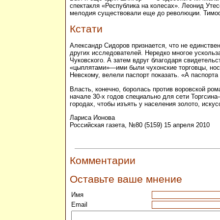
спектакля «Республика на колесах». Леонид Утес
мелодия существовали еще до революции. Тимоф
Кстати
Александр Сидоров признается, что не единстве
других исследователей. Нередко многое ускольз
Чуковского. А затем вдруг благодаря свидетельс
«цыплятами»—ими были чухонские торговцы, носи
Невскому, велели паспорт показать. «А паспорта 
Власть, конечно, боролась против воровской ро
начале 30-х годов специально для сети Торгсина
городах, чтобы изъять у населения золото, иску
Лариса Ионова
Российская газета, №80 (5159) 15 апреля 2010
Комментарии
Оставьте ваше мнение
Имя
Email