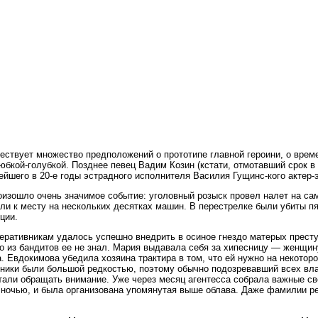
твует множество предположений о прототипе главной героини, о времен
юбкой-голубкой. Позднее певец Вадим Козин (кстати, отмотавший срок в
йшего в 20-е годы эстрадного исполнителя Василия Гущинс-кого актер-
оизошло очень значимое событие: уголовный розыск провел налет на са
ли к месту на нескольких десятках машин. В перестрелке были убиты п
ции.
перативникам удалось успешно внедрить в осиное гнездо матерых прес
то из бандитов ее не знал. Мария выдавала себя за хипесницу — женщин
 Евдокимова убедила хозяина трактира в том, что ей нужно на некоторо
ники были большой редкостью, поэтому обычно подозревавший всех вла
али обращать внимание. Уже через месяц агентесса собрала важные све
й ночью, и была организована упомянутая выше облава. Даже фамилии р