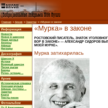
Главная
»
Архив
»
Заметки
» «Мурка» в законе
«Мурка» в законе
Информация
Новости
Новое в шансоне
РОСТОВСКИЙ ПИСАТЕЛЬ, ЗНАТОК УГОЛОВНО
Наши друзья
ВОР В ЗАКОНЕ» — АЛЕКСАНДР СИДОРОВ ВЫ
Анонсы
МОЕЙ МУРКЕ».
Афиша
Награды
Мурка затихарилась
Дискография
Шансон X
Истоки
Военный шансон
Песни цыган
Барды
Ретро, эстрада ...
Архив
Историческая справка
Хорошая музыка
Афиши, постеры ...
Заметки
Книги
Тексты песен
Фотоальбом
От Д.Анискевича