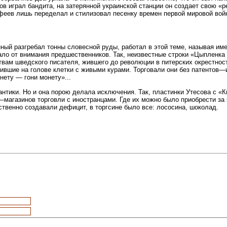
ов играл бандита, на затерянной украинской станции он создает свою «р
еев лишь переделал и стилизовал песенку времен первой мировой вой
нный разгребал тонны словесной руды, работал в этой теме, называя и
ало от внимания предшественников. Так, неизвестные строки «Цыпленка
твам шведского писателя, жившего до революции в питерских окрестност
вшие на голове клетки с живыми курами. Торговали они без патентов—
нету — гони монету»...
мантики. Но и она порою делала исключения. Так, пластинки Утесова с 
—магазинов торговли с иностранцами. Где их можно было приобрести за в
сственно создавали дефицит, в торгсине было все: лососина, шоколад.