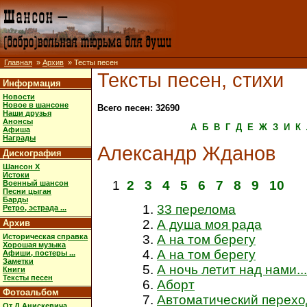
Главная
»
Архив
» Тесты песен
Тексты песен, стихи
Информация
Новости
Новое в шансоне
Всего песен: 32690
Наши друзья
Анонсы
А
Б
В
Г
Д
Е
Ж
З
И
К
Афиша
Награды
Александр Жданов
Дискография
Шансон X
Истоки
1
2
3
4
5
6
7
8
9
10
Военный шансон
Песни цыган
Барды
33 перелома
Ретро, эстрада ...
А душа моя рада
Архив
Историческая справка
А на том берегу
Хорошая музыка
А на том берегу
Афиши, постеры ...
Заметки
А ночь летит над нами...
Книги
Тексты песен
Аборт
Фотоальбом
Автоматический перехо
От Д.Анискевича