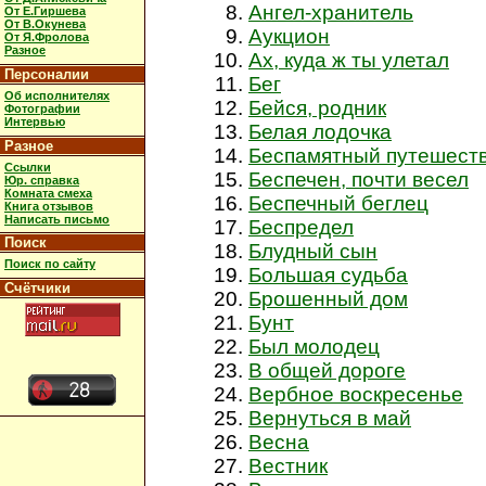
Ангел-хранитель
От Е.Гиршева
От В.Окунева
Аукцион
От Я.Фролова
Разное
Ах, куда ж ты улетал
Персоналии
Бег
Об исполнителях
Бейся, родник
Фотографии
Интервью
Белая лодочка
Разное
Беспамятный путешест
Ссылки
Беспечен, почти весел
Юр. справка
Комната смеха
Беспечный беглец
Книга отзывов
Написать письмо
Беспредел
Поиск
Блудный сын
Поиск по сайту
Большая судьба
Счётчики
Брошенный дом
Бунт
Был молодец
В общей дороге
Вербное воскресенье
Вернуться в май
Весна
Вестник