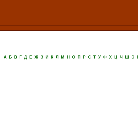
А
Б
В
Г
Д
Е
Ж
З
И
К
Л
М
Н
О
П
Р
С
Т
У
Ф
Х
Ц
Ч
Ш
Э