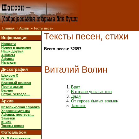
Главная
»
Архив
» Тесты песен
Тексты песен, стихи
Информация
Новости
Новое в шансоне
Всего песен: 32693
Наши друзья
Анонсы
Афиша
Награды
Виталий Волин
Дискография
Шансон X
Истоки
Военный шансон
Песни цыган
Брат
Барды
В стране унылых лиц
Ретро, эстрада ...
Дядя
Архив
От героев былых времен
Таксист
Историческая справка
Хорошая музыка
Афиши, постеры ...
Заметки
Книги
Тексты песен
Фотоальбом
От Д.Анискевича