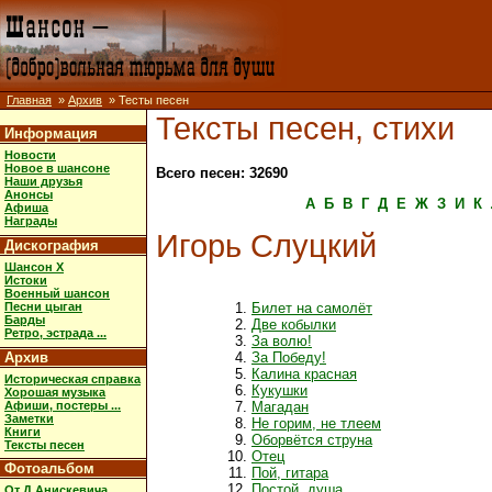
Главная
»
Архив
» Тесты песен
Тексты песен, стихи
Информация
Новости
Новое в шансоне
Всего песен: 32690
Наши друзья
Анонсы
А
Б
В
Г
Д
Е
Ж
З
И
К
Афиша
Награды
Игорь Слуцкий
Дискография
Шансон X
Истоки
Военный шансон
Песни цыган
Билет на самолёт
Барды
Две кобылки
Ретро, эстрада ...
За волю!
Архив
За Победу!
Калина красная
Историческая справка
Кукушки
Хорошая музыка
Афиши, постеры ...
Магадан
Заметки
Не горим, не тлеем
Книги
Оборвётся струна
Тексты песен
Отец
Фотоальбом
Пой, гитара
Постой, душа
От Д.Анискевича