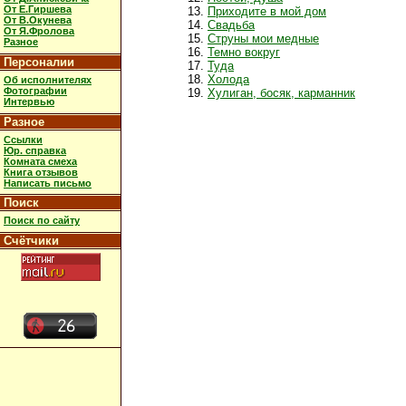
От Е.Гиршева
Приходите в мой дом
От В.Окунева
Свадьба
От Я.Фролова
Струны мои медные
Разное
Темно вокруг
Персоналии
Туда
Холода
Об исполнителях
Фотографии
Хулиган, босяк, карманник
Интервью
Разное
Ссылки
Юр. справка
Комната смеха
Книга отзывов
Написать письмо
Поиск
Поиск по сайту
Счётчики