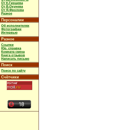
От Е.Гиршева
От В.Окунева
От Я.Фролова
Разное
Персоналии
Об исполнителях
Фотографии
Интервью
Разное
Ссылки
Юр. справка
Комната смеха
Книга отзывов
Написать письмо
Поиск
Поиск по сайту
Счётчики