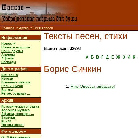
Главная
»
Архив
» Тесты песен
Тексты песен, стихи
Информация
Новости
Новое в шансоне
Всего песен: 32693
Наши друзья
Анонсы
А
Б
В
Г
Д
Е
Ж
З
И
К
Афиша
Награды
Борис Сичкин
Дискография
Шансон X
Истоки
Военный шансон
Песни цыган
Я из Одессы, здрасьте!
Барды
Ретро, эстрада ...
Архив
Историческая справка
Хорошая музыка
Афиши, постеры ...
Заметки
Книги
Тексты песен
Фотоальбом
От Д.Анискевича