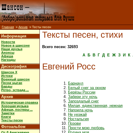
Главная
»
Архив
» Тесты песен
Тексты песен, стихи
Информация
Новости
Новое в шансоне
Всего песен: 32693
Наши друзья
Анонсы
А
Б
В
Г
Д
Е
Ж
З
И
К
Афиша
Награды
Евгений Росс
Дискография
Шансон X
Истоки
Военный шансон
Песни цыган
Барнаул
Барды
Белый снег за окном
Ретро, эстрада ...
Берёзы России
Архив
Забери эту ночь
Запоздалый снег
Историческая справка
Милая, единственная, нежная
Хорошая музыка
Афиши, постеры ...
Напоила ночь
Заметки
Не уезжай
Книги
Ностальгия
Тексты песен
Позови
Фотоальбом
Прости мою любовь
Родина моя
От Д.Анискевича