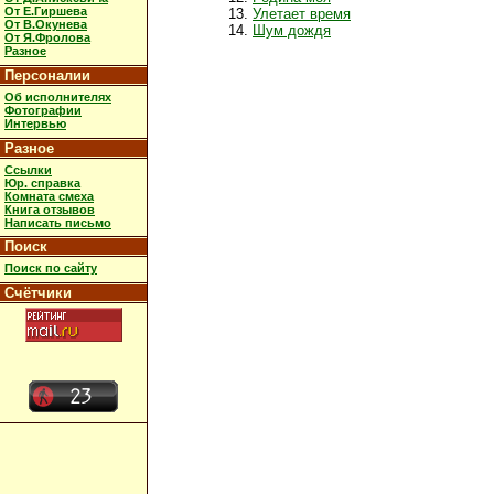
От Е.Гиршева
Улетает время
От В.Окунева
Шум дождя
От Я.Фролова
Разное
Персоналии
Об исполнителях
Фотографии
Интервью
Разное
Ссылки
Юр. справка
Комната смеха
Книга отзывов
Написать письмо
Поиск
Поиск по сайту
Счётчики