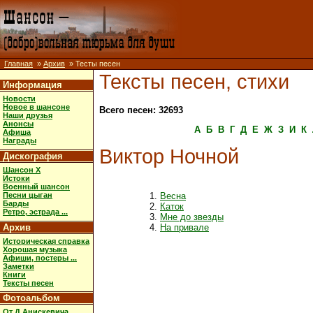
Главная
»
Архив
» Тесты песен
Тексты песен, стихи
Информация
Новости
Новое в шансоне
Всего песен: 32693
Наши друзья
Анонсы
А
Б
В
Г
Д
Е
Ж
З
И
К
Афиша
Награды
Виктор Ночной
Дискография
Шансон X
Истоки
Военный шансон
Песни цыган
Весна
Барды
Каток
Ретро, эстрада ...
Мне до звезды
Архив
На привале
Историческая справка
Хорошая музыка
Афиши, постеры ...
Заметки
Книги
Тексты песен
Фотоальбом
От Д.Анискевича