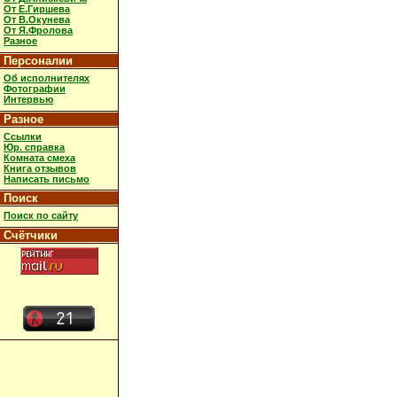
От Е.Гиршева
От В.Окунева
От Я.Фролова
Разное
Персоналии
Об исполнителях
Фотографии
Интервью
Разное
Ссылки
Юр. справка
Комната смеха
Книга отзывов
Написать письмо
Поиск
Поиск по сайту
Счётчики