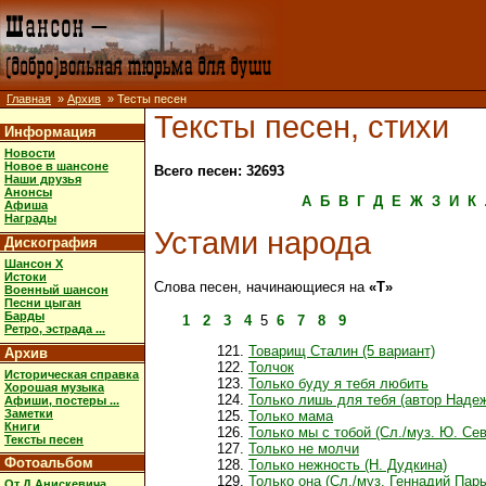
Главная
»
Архив
» Тесты песен
Тексты песен, стихи
Информация
Новости
Новое в шансоне
Всего песен: 32693
Наши друзья
Анонсы
А
Б
В
Г
Д
Е
Ж
З
И
К
Афиша
Награды
Устами народа
Дискография
Шансон X
Истоки
Слова песен, начинающиеся на
«Т»
Военный шансон
Песни цыган
Барды
1
2
3
4
5
6
7
8
9
Ретро, эстрада ...
Товарищ Сталин (5 вариант)
Архив
Толчок
Историческая справка
Только буду я тебя любить
Хорошая музыка
Только лишь для тебя (автор Наде
Афиши, постеры ...
Заметки
Только мама
Книги
Только мы с тобой (Сл./муз. Ю. Се
Тексты песен
Только не молчи
Фотоальбом
Только нежность (Н. Дудкина)
Только она (Сл./муз. Геннадий Пар
От Д.Анискевича