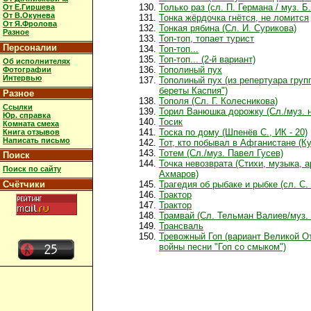
Только раз (сл. П. Германа / муз. Б
От Е.Гиршева
От В.Окунева
Тонка жёрдочка гнётся, не ломится
От Я.Фролова
Тонкая рябина (Сл. И. Сурикова)
Разное
Топ-топ, топает турист
Персоналии
Топ-топ...
Топ-топ... (2-й вариант)
Об исполнителях
Тополиный пух
Фотографии
Интервью
Тополиный пух (из репертуара гру
береты Каспия")
Разное
Тополя (Сл. Г. Колесникова)
Ссылки
Торил Ванюшка дорожку (Сл./муз. 
Юр. справка
Тосик
Комната смеха
Тоска по дому (Шпенёв С., ИК - 20)
Книга отзывов
Написать письмо
Тот, кто побывал в Афганистане (Ку
Тотем (Сл./муз. Павел Гусев)
Поиск
Точка невозврата (Стихи, музыка, 
Поиск по сайту
Ахмаров)
Счётчики
Трагедия об рыбаке и рыбке (сл. С.
Трактор
Трактор
Трамвай (Сл. Тельман Валиев/муз.
Трансваль
Тревожный Гоп (вариант Великой О
войны песни "Гоп со смыком")