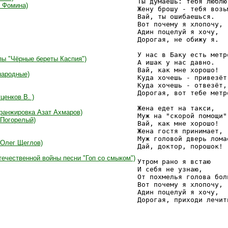
Ты думаешь: тебя люблю,
. Фомина)
Жену брошу - тебя возьм
Вай, ты ошибаешься.

Вот почему я хлопочу,

Адин поцелуй я хочу,

Дорогая, не обижу я.

У нас в Баку есть метро
пы "Чёрные береты Каспия")
А ишак у нас давно.

Вай, как мне хорошо!

народные)
Куда хочешь - привезёт!
Куда хочешь - отвезёт,

Дорогая, вот тебе метро
ценков В. )
Жена едет на такси,

аранжировка Азат Ахмаров)
Муж на "скорой помощи".
 Погорелый)
Вай, как мне хорошо!

Жена гостя принимает,

Муж головой дверь ломае
 Олег Щеглов)
Дай, доктор, порошок!

течественной войны песни "Гоп со смыком")
Утром рано я встаю

И себя не узнаю,

От похмелья голова боли
Вот почему я хлопочу,

Адин поцелуй я хочу,

Дорогая, приходи лечит