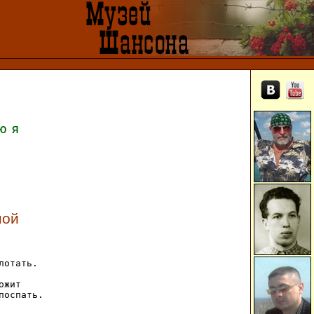
Ю
Я
ной
отать.

жит

поспать.
