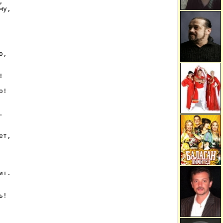


у,

,



!



т,

т.

ь!