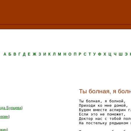
А
Б
В
Г
Д
Е
Ж
З
И
К
Л
М
Н
О
П
Р
С
Т
У
Ф
Х
Ц
Ч
Ш
Э
Ты болная, я бол
Ты болная, я болной,

Приходи ко мне домой,

жда Бурцева)
Будем вместе аспирин гл
Если это не поможет,

верин)
Доктор нас с тобой поло
На постельку рядышком 
ыкин)