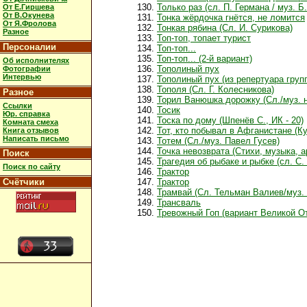
Только раз (сл. П. Германа / муз. Б
От Е.Гиршева
От В.Окунева
Тонка жёрдочка гнётся, не ломится
От Я.Фролова
Тонкая рябина (Сл. И. Сурикова)
Разное
Топ-топ, топает турист
Персоналии
Топ-топ...
Топ-топ... (2-й вариант)
Об исполнителях
Тополиный пух
Фотографии
Интервью
Тополиный пух (из репертуара груп
Тополя (Сл. Г. Колесникова)
Разное
Торил Ванюшка дорожку (Сл./муз. 
Ссылки
Тосик
Юр. справка
Тоска по дому (Шпенёв С., ИК - 20)
Комната смеха
Тот, кто побывал в Афганистане (Ку
Книга отзывов
Написать письмо
Тотем (Сл./муз. Павел Гусев)
Точка невозврата (Стихи, музыка, 
Поиск
Трагедия об рыбаке и рыбке (сл. С.
Поиск по сайту
Трактор
Счётчики
Трактор
Трамвай (Сл. Тельман Валиев/муз.
Трансваль
Тревожный Гоп (вариант Великой О