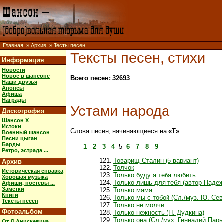
Главная
»
Архив
» Тесты песен
Тексты песен, стихи
Информация
Новости
Новое в шансоне
Всего песен: 32693
Наши друзья
Анонсы
Афиша
Награды
Устами народа
Дискография
Шансон X
Истоки
Слова песен, начинающиеся на
«Т»
Военный шансон
Песни цыган
Барды
1
2
3
4
5
6
7
8
9
Ретро, эстрада ...
Товарищ Сталин (5 вариант)
Архив
Толчок
Историческая справка
Только буду я тебя любить
Хорошая музыка
Только лишь для тебя (автор Наде
Афиши, постеры ...
Заметки
Только мама
Книги
Только мы с тобой (Сл./муз. Ю. Се
Тексты песен
Только не молчи
Фотоальбом
Только нежность (Н. Дудкина)
Только она (Сл./муз. Геннадий Пар
От Д.Анискевича