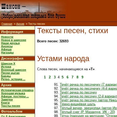
Главная
»
Архив
» Тесты песен
Тексты песен, стихи
Информация
Новости
Новое в шансоне
Всего песен: 32693
Наши друзья
Анонсы
Афиша
Награды
Устами народа
Дискография
Шансон X
Истоки
Слова песен, начинающиеся на
«Т»
Военный шансон
Песни цыган
Барды
1
2
3
4
5
6
7
8
9
Ретро, эстрада ...
Течёт речка по песочечку (7 вариан
Архив
Течёт речка по песочечку (4-й вари
Историческая справка
Течёт речка по песочку
Хорошая музыка
Течёт речка по песочку (2-й вариант
Афиши, постеры ...
Заметки
Течёт речка по песочку (автор Ник
Книги
Тёмно-вишнёвая шаль
Тексты песен
Тёплый вечер, звездопад (автор Ир
Фотоальбом
Тёплый снег (Р. Мазанчук, ИК - 20)
Тётка (пародия на мелодию "Огром
От Д.Анискевича