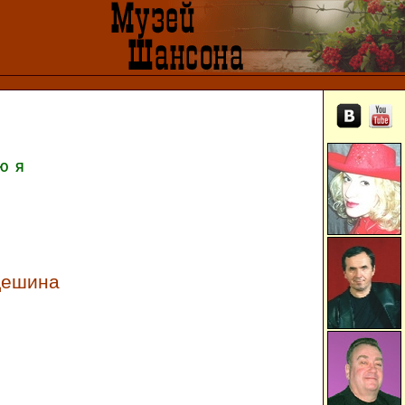
Ю
Я
дешина