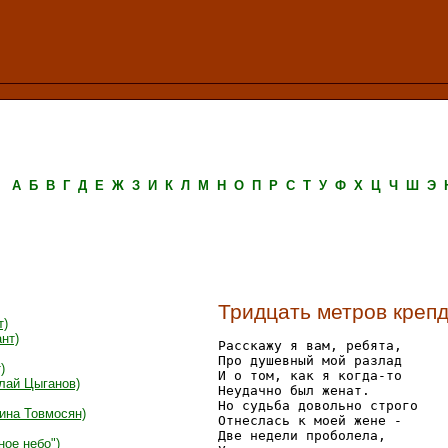
А
Б
В
Г
Д
Е
Ж
З
И
К
Л
М
Н
О
П
Р
С
Т
У
Ф
Х
Ц
Ч
Ш
Э
Тридцать метров креп
т)
ант)
Расскажу я вам, ребята,

Про душевный мой разлад

)
И о том, как я когда-то

олай Цыганов)
Неудачно был женат.

Но судьба довольно строго

ина Товмосян)
Отнеслась к моей жене -

Две недели проболела,

ное небо")