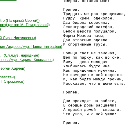
Умерла, оставив мне:

Припев:

Тридцать метров крепдешина,

Пудру, крем, одеколон,

tro (Нагорный Сергей))
Два бидона керосина,

нко) (автор М. Пляцковский)
Ленинградский патефон,

е
Белой шерсти полушалок,

Фирмы Мозера часы,

ой Лиры Николаевны)
Два атласных одеяла

И спортивные трусы.

хаил Андреев/муз. Павел Евграфов)
Солнца свет не замечая,

. (Сл./муз. народные)
Шёл по парку, как во сне.

рцева/муз. Кирилл Косолапов)
Вижу - дева молодая

Улыбнулась будто мне.

ергей Харчев)
Как порядочный мужчина,

Не замедлил к ней подсесть

известен)
И, как будто между прочим,

 Н. Стромилов)
Рассказал, что в доме есть:

Припев.

Дни проходят на работе,

В сердце розы расцвели!

А пришёл домой - сказали,

Что ушла, и с ней ушли:

Припев.
