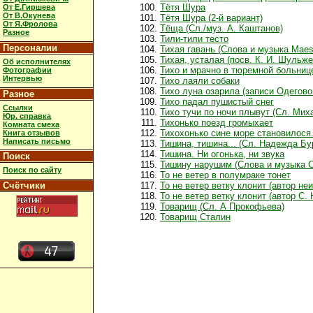
Тётя Шура
От Е.Гиршева
От В.Окунева
Тётя Шура (2-й вариант)
От Я.Фролова
Тёща (Сл./муз. А. Каштанов)
Разное
Тили-тили тесто
Персоналии
Тихая гавань (Слова и музыка Maes
Тихая, усталая (посв. К. И. Шульже
Об исполнителях
Тихо и мрачно в тюремной больниц
Фотографии
Интервью
Тихо лаяли собаки
Тихо луна озарила (записи Одегов
Разное
Тихо падал пушистый снег
Ссылки
Тихо тучи по ночи плывут (Сл. Ми
Юр. справка
Тихонько поезд громыхает
Комната смеха
Тихохонько сине море становилося..
Книга отзывов
Написать письмо
Тишина, тишина... (Сл. Надежда Бу
Тишина. Ни огонька, ни звука
Поиск
Тишину нарушим (Слова и музыка С
Поиск по сайту
То не ветер в полумраке тонет
Счётчики
То не ветер ветку клонит (автор не
То не ветер ветку клонит (автор С.
Товарищ (Сл. А Прокофьева)
Товарищ Сталин