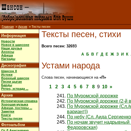
Главная
»
Архив
» Тесты песен
Тексты песен, стихи
Информация
Новости
Новое в шансоне
Всего песен: 32693
Наши друзья
Анонсы
А
Б
В
Г
Д
Е
Ж
З
И
К
Афиша
Награды
Устами народа
Дискография
Шансон X
Истоки
Слова песен, начинающиеся на
«П»
Военный шансон
Песни цыган
Барды
1
2
3
4
5
6
7
8
9
10
»
Ретро, эстрада ...
Архив
По Муромской дорожке
По Муромской дорожке (2-й 
Историческая справка
Хорошая музыка
По Муромской дорожке (Сл./м
Афиши, постеры ...
вариант))
Заметки
Книги
По небу (Сл. Аида Сергиенко
Тексты песен
По ночам звучит надрывный 
Фотоальбом
Федоровская)
От Д.Анискевича