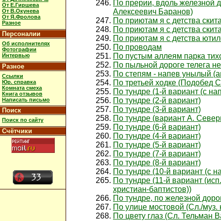
По прерии, вдоль железной д
От Е.Гиршева
Алексеевич Баранов)
От В.Окунева
От Я.Фролова
По приютам я с детства скита
Разное
По приютам я с детства скита
Персоналии
По приютам я с детства ютил
Об исполнителях
По проводам
Фотографии
По пустым аллеям парка тихо
Интервью
По пыльной дороге телега н
Разное
По степям - напев унылый (
Ссылки
По третьей ходке (Подобед С
Юр. справка
Комната смеха
По тундре (1-й вариант (с н
Книга отзывов
По тундре (2-й вариант)
Написать письмо
По тундре (3-й вариант)
Поиск
По тундре (вариант А. Север
Поиск по сайту
По тундре (6-й вариант)
Счётчики
По тундре (4-й вариант)
По тундре (5-й вариант)
По тундре (7-й вариант)
По тундре (8-й вариант)
По тундре (10-й вариант (с 
По тундре (11-й вариант (исп
христиан-баптистов))
По тундре, по железной дорог
По улице мостовой (Сл./муз.
По цвету глаз (Сл. Тельман 