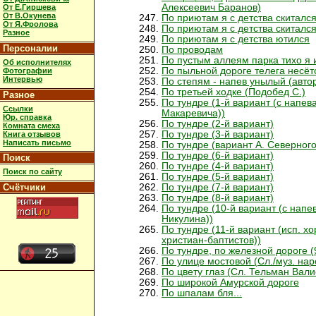
Алексеевич Баранов)
От Е.Гиршева
От В.Окунева
По приютам я с детства скитался
От Я.Фролова
По приютам я с детства скитался
Разное
По приютам я с детства ютился
Персоналии
По проводам
По пустым аллеям парка тихо я 
Об исполнителях
По пыльной дороге телега несёт
Фотографии
Интервью
По степям - напев унылый (авто
По третьей ходке (Подобед С.)
Разное
По тундре (1-й вариант (с напев
Ссылки
Макаревича))
Юр. справка
По тундре (2-й вариант)
Комната смеха
По тундре (3-й вариант)
Книга отзывов
Написать письмо
По тундре (вариант А. Северного
По тундре (6-й вариант)
Поиск
По тундре (4-й вариант)
Поиск по сайту
По тундре (5-й вариант)
Счётчики
По тундре (7-й вариант)
По тундре (8-й вариант)
По тундре (10-й вариант (с нап
Никулина))
По тундре (11-й вариант (исп. х
христиан-баптистов))
По тундре, по железной дороге (
По улице мостовой (Сл./муз. на
По цвету глаз (Сл. Тельман Вали
По широкой Амурской дороге
По шпалам бля...