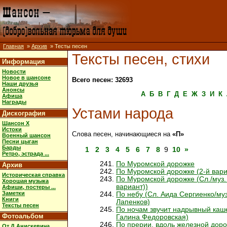
Главная
»
Архив
» Тесты песен
Тексты песен, стихи
Информация
Новости
Новое в шансоне
Всего песен: 32693
Наши друзья
Анонсы
А
Б
В
Г
Д
Е
Ж
З
И
К
Афиша
Награды
Устами народа
Дискография
Шансон X
Истоки
Слова песен, начинающиеся на
«П»
Военный шансон
Песни цыган
Барды
1
2
3
4
5
6
7
8
9
10
»
Ретро, эстрада ...
По Муромской дорожке
Архив
По Муромской дорожке (2-й вари
Историческая справка
По Муромской дорожке (Сл./муз.
Хорошая музыка
вариант))
Афиши, постеры ...
Заметки
По небу (Сл. Аида Сергиенко/муз
Книги
Лапенков)
Тексты песен
По ночам звучит надрывный каш
Фотоальбом
Галина Федоровская)
По прерии, вдоль железной доро
От Д.Анискевича