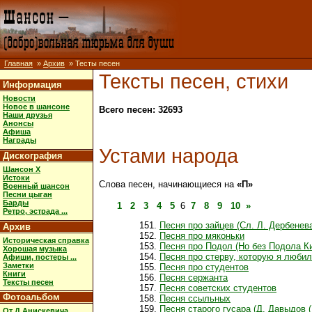
Главная
»
Архив
» Тесты песен
Тексты песен, стихи
Информация
Новости
Новое в шансоне
Всего песен: 32693
Наши друзья
Анонсы
Афиша
Награды
Устами народа
Дискография
Шансон X
Истоки
Слова песен, начинающиеся на
«П»
Военный шансон
Песни цыган
Барды
1
2
3
4
5
6
7
8
9
10
»
Ретро, эстрада ...
Песня про зайцев (Сл. Л. Дербенев
Архив
Песня про мяконьки
Историческая справка
Песня про Подол (Но без Подола К
Хорошая музыка
Песня про стерву, которую я любил
Афиши, постеры ...
Заметки
Песня про студентов
Книги
Песня сержанта
Тексты песен
Песня советских студентов
Фотоальбом
Песня ссыльных
Песня старого гусара (Д. Давыдов (
От Д.Анискевича