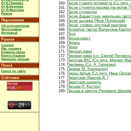
Песня старого оптимиста (Сл./муз.
От Е.Гиршева
От В.Окунева
Песня студента-медика (на мотив "
От Я.Фролова
Песня студентки
Разное
Песня фашистских невольниц (авто
Персоналии
Песня цыганки (Яков Полонский)
Песня, словно грустный разговор
Об исполнителях
Петербург (автор Валентина Карпун
Фотографии
Интервью
Пети
Петька-свист
Разное
Печаль
Ссылки
Печка
Юр. справка
Пиковая дама
Комната смеха
Пиковая дама (сл. Сергей Погорелы
Книга отзывов
Написать письмо
Пилотам ВКС (Сл./муз. Михаил Ма
Пингвины (Сл. А. Горохова)
Поиск
Пинжак (В. Кондратюк)
Поиск по сайту
Пионы белые (Сл./муз. Нина Орлов
Счётчики
Пиратская (Авилов Д. )
Пиратская кадриль
Письма (Г. Костюк)
Письма в никуда (Людмила Шкилёв