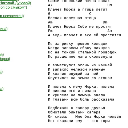
Самый тоненький чюяла запах

 Николай Дубовой)
A7                        Dm

Гоп со смыком")
Плачет Нюрка а птица летит

G                 C

р неизвестен)
Боевая железная птица

Am                      Dm

Плачет Нюрка Себе не простит

ина)
Em                        Am

А ведь плачет и все ей простится

По загривку прошел холодок 

Когда запахом сбоку пахнуло 

Но на тонкий стальной проводок

й)
По расщелине лапа скользнула

йоров)
И взметнулся огонь из камней

И запахло железом каленым

а)
И хозяин идущий за ней

Опустился на землю со стоном

И ползла к нему Нюрка, ползла

а)
И лизала его и лизала

И хрипела на помощь звала

И глазами всю боль рассказала

Подбежали к саперу друзья

Обмотали бинтами сапера

Он сказал : Мне без Нюрки нельзя

Нет сказали ему  - это горы
