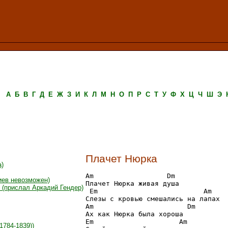
А
Б
В
Г
Д
Е
Ж
З
И
К
Л
М
Н
О
П
Р
С
Т
У
Ф
Х
Ц
Ч
Ш
Э
Плачет Нюрка
а)
Am                  Dm

иев невозможен)
Плачет Нюрка живая душа

 (прислал Аркадий Гендер)
 Em                          Am

Слезы с кровью смешались на лапах

Am                       Dm

Ах как Нюрка была хороша

Em                     Am  

1784-1839))