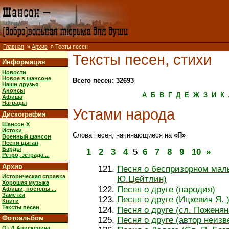
Главная
»
Архив
» Тесты песен
Тексты песен, стихи
Информация
Новости
Новое в шансоне
Всего песен: 32693
Наши друзья
Анонсы
А
Б
В
Г
Д
Е
Ж
З
И
К
Афиша
Награды
Устами народа
Дискография
Шансон X
Истоки
Слова песен, начинающиеся на
«П»
Военный шансон
Песни цыган
Барды
1
2
3
4
5
6
7
8
9
10
»
Ретро, эстрада ...
Архив
Песня о беспризорном мал
Историческая справка
Ю.Цейтлин)
Хорошая музыка
Песня о друге (пародия)
Афиши, постеры ...
Заметки
Песня о друге (Ицкевич Я. 
Книги
Тексты песен
Песня о друге (сл. Поженян
Фотоальбом
Песня о друге (автор неизв
От Д.Анискевича