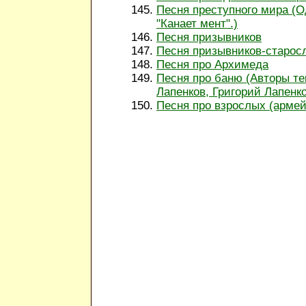
Песня преступного мира (О
"Канает мент".)
Песня призывников
Песня призывников-старо
Песня про Архимеда
Песня про баню (Авторы те
Лапенков, Григорий Лапенк
Песня про взрослых (армей