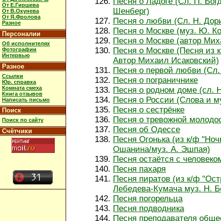
Песня о Ладоге (Сл. П. Бог
От Е.Гиршева
Шенберг)
От В.Окунева
От Я.Фролова
Песня о любви (Сл. Н. Дор
Разное
Песня о Москве (муз. Ю. Ко
Персоналии
Песня о Москве (автор Мих
Об исполнителях
Песня о Москве (Песня из 
Фотографии
Интервью
Автор Михаил Исаковский)
Разное
Песня о первой любви (Сл.
Ссылки
Песня о пограничнике
Юр. справка
Комната смеха
Песня о родном доме (сл. 
Книга отзывов
Песня о России (Слова и м
Написать письмо
Песня о сестрёнке
Поиск
Песня о тревожной молодос
Поиск по сайту
Песня об Одессе
Счётчики
Песня Огонька (из к/ф "Ноч
Ошанина/муз. А. Эшпая)
Песня остаётся с человеком
Песня пахаря
Песня пиратов (из к/ф "Ост
Лебедева-Кумача муз. Н. Б
Песня погорельца
Песня подводника
Песня преподавателя обще