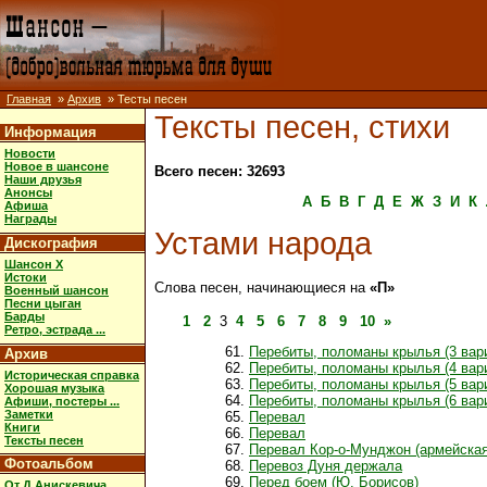
Главная
»
Архив
» Тесты песен
Тексты песен, стихи
Информация
Новости
Новое в шансоне
Всего песен: 32693
Наши друзья
Анонсы
А
Б
В
Г
Д
Е
Ж
З
И
К
Афиша
Награды
Устами народа
Дискография
Шансон X
Истоки
Слова песен, начинающиеся на
«П»
Военный шансон
Песни цыган
Барды
1
2
3
4
5
6
7
8
9
10
»
Ретро, эстрада ...
Перебиты, поломаны крылья (3 вар
Архив
Перебиты, поломаны крылья (4 вар
Историческая справка
Перебиты, поломаны крылья (5 вар
Хорошая музыка
Перебиты, поломаны крылья (6 вар
Афиши, постеры ...
Заметки
Перевал
Книги
Перевал
Тексты песен
Перевал Кор-о-Мунджон (армейская
Фотоальбом
Перевоз Дуня держала
Перед боем (Ю. Борисов)
От Д.Анискевича