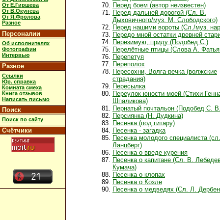
Перед боем (автор неизвестен)
От Е.Гиршева
От В.Окунева
Перед дальней дорогой (Сл. В.
От Я.Фролова
Дыховичного/муз. М. Слободского)
Разное
Перед нашими вороты (Сл./муз. на
Персоналии
Передо мной остатки древней стар
Перезимую, приду (Подобед С.)
Об исполнителях
Перелётные птицы (Слова А. Фатья
Фотографии
Интервью
Перепетуя
Переполох
Разное
Пересохни, Волга-речка (волжские
Ссылки
страдания)
Юр. справка
Пересылка
Комната смеха
Переулок юности моей (Стихи Генн
Книга отзывов
Написать письмо
Шпаликова)
Пернатый почтальон (Подобед С. В.
Поиск
Персиянка (Н. Дудкина)
Поиск по сайту
Песенка (под гитару)
Счётчики
Песенка - загадка
Песенка молодого специалиста (сл.
Ланцберг)
Песенка о вреде курения
Песенка о капитане (Сл. В. Лебеде
Кумача)
Песенка о клопах
Песенка о Козле
Песенка о медведях (Сл. Л. Дербен