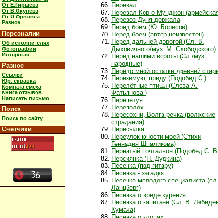
Перевал
От Е.Гиршева
От В.Окунева
Перевал Кор-о-Мунджон (армейская
От Я.Фролова
Перевоз Дуня держала
Разное
Перед боем (Ю. Борисов)
Персоналии
Перед боем (автор неизвестен)
Перед дальней дорогой (Сл. В.
Об исполнителях
Дыховичного/муз. М. Слободского)
Фотографии
Интервью
Перед нашими вороты (Сл./муз.
народные)
Разное
Передо мной остатки древней стар
Ссылки
Перезимую, приду (Подобед С.)
Юр. справка
Перелётные птицы (Слова А.
Комната смеха
Фатьянова )
Книга отзывов
Написать письмо
Перепетуя
Переполох
Поиск
Пересохни, Волга-речка (волжские
Поиск по сайту
страдания)
Счётчики
Пересылка
Переулок юности моей (Стихи
Геннадия Шпаликова)
Пернатый почтальон (Подобед С. В.
Персиянка (Н. Дудкина)
Песенка (под гитару)
Песенка - загадка
Песенка молодого специалиста (сл.
Ланцберг)
Песенка о вреде курения
Песенка о капитане (Сл. В. Лебеде
Кумача)
Песенка о клопах