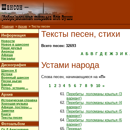
Главная
»
Архив
» Тесты песен
Тексты песен, стихи
Информация
Новости
Новое в шансоне
Всего песен: 32693
Наши друзья
Анонсы
А
Б
В
Г
Д
Е
Ж
З
И
К
Афиша
Награды
Устами народа
Дискография
Шансон X
Истоки
Слова песен, начинающиеся на
«П»
Военный шансон
Песни цыган
Барды
1
2
3
4
5
6
7
8
9
10
»
Ретро, эстрада ...
Перебиты, поломаны крылья (3
Архив
вариант)
Историческая справка
Перебиты, поломаны крылья (4
Хорошая музыка
вариант)
Афиши, постеры ...
Заметки
Перебиты, поломаны крылья (5
Книги
вариант)
Тексты песен
Перебиты, поломаны крылья (6
Фотоальбом
вариант)
Перевал
От Д.Анискевича