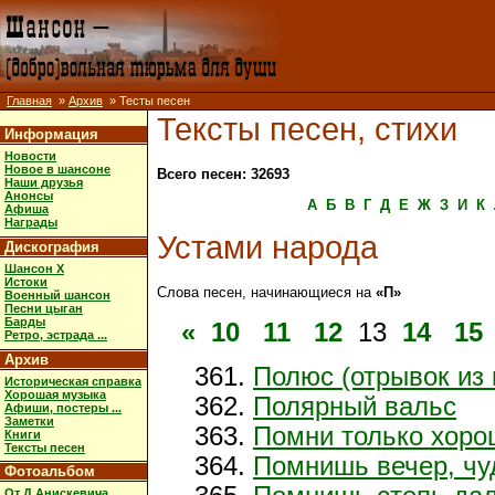
Главная
»
Архив
» Тесты песен
Тексты песен, стихи
Информация
Новости
Новое в шансоне
Всего песен: 32693
Наши друзья
Анонсы
А
Б
В
Г
Д
Е
Ж
З
И
К
Афиша
Награды
Устами народа
Дискография
Шансон X
Истоки
Слова песен, начинающиеся на
«П»
Военный шансон
Песни цыган
Барды
«
10
11
12
13
14
15
Ретро, эстрада ...
Архив
Полюс (отрывок из 
Историческая справка
Хорошая музыка
Полярный вальс
Афиши, постеры ...
Заметки
Помни только хорош
Книги
Тексты песен
Помнишь вечер, чу
Фотоальбом
От Д.Анискевича