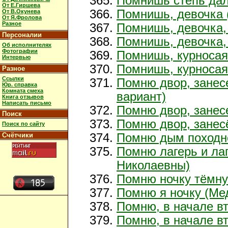
Помнишь степь дал
От Е.Гиршева
Помнишь, девочка (
От В.Окунева
От Я.Фролова
Разное
Помнишь, девочка,
Персоналии
Помнишь, девочка, 
Об исполнителях
Фотографии
Помнишь, курносая
Интервью
Помнишь, курносая,
Разное
Ссылки
Помню двор, занес
Юр. справка
Комната смеха
вариант)
Книга отзывов
Написать письмо
Помню двор, занесе
Поиск
Помню двор, зане
Поиск по сайту
Счётчики
Помню дым походн
Помню лагерь и ла
Николаевны)
Помню ночку тёмну
Помню я ночку (Ме
Помню, в начале в
Помню, в начале вт