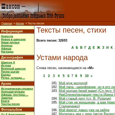
Главная
»
Архив
» Тесты песен
Тексты песен, стихи
Информация
Новости
Новое в шансоне
Всего песен: 32693
Наши друзья
Анонсы
А
Б
В
Г
Д
Е
Ж
З
И
К
Афиша
Награды
Устами народа
Дискография
Шансон X
Истоки
Слова песен, начинающиеся на
«М»
Военный шансон
Песни цыган
Барды
1
2
3
4
5
6
7
8
9
10
»
Ретро, эстрада ...
Мой муж молодой
Архив
Мой папа - шизофреник, но я его 
Историческая справка
Мой родная (моей маме) (Сл./муз. 
Хорошая музыка
НикОленко/редакция текста Ирина 
Афиши, постеры ...
Заметки
Мой старый друг (сл. В. Розалик)
Книги
Мой стих не женщинам, а вам (при
Тексты песен
Стадниченко)
Фотоальбом
Мой фрегат давно уже на рейде
Молилась ива у реки (автор Вален
От Д.Анискевича