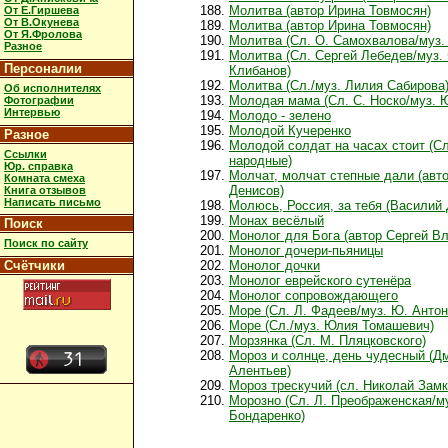
Молитва (автор Ирина Товмосян)
От Е.Гиршева
От В.Окунева
Молитва (автор Ирина Товмосян)
От Я.Фролова
Молитва (Сл. О. Самохвалова/муз. 
Разное
Молитва (Сл. Сергей Лебедев/муз.
Персоналии
Клибанов)
Молитва (Сл./муз. Лилия Сабирова
Об исполнителях
Молодая мама (Сл. С. Носко/муз. 
Фотографии
Интервью
Молодо - зелено
Молодой Кучеренко
Разное
Молодой солдат на часах стоит (Сл
Ссылки
народные)
Юр. справка
Молчат, молчат степные дали (авто
Комната смеха
Денисов)
Книга отзывов
Написать письмо
Молюсь, Россия, за тебя (Василий 
Монах весёлый
Поиск
Монолог для Бога (автор Сергей Вл
Поиск по сайту
Монолог дочери-пьяницы
Счётчики
Монолог дочки
Монолог еврейского сутенёра
Монолог сопровождающего
Море (Сл. Л. Фадеев/муз. Ю. Антон
Море (Сл./муз. Юлия Томашевич)
Морзянка (Сл. М. Пляцковского)
Мороз и солнце, день чудесный (Д
Алентьев)
Мороз трескучий (сл. Николай Замк
Морозно (Сл. Л. Преображенская/му
Бондаренко)