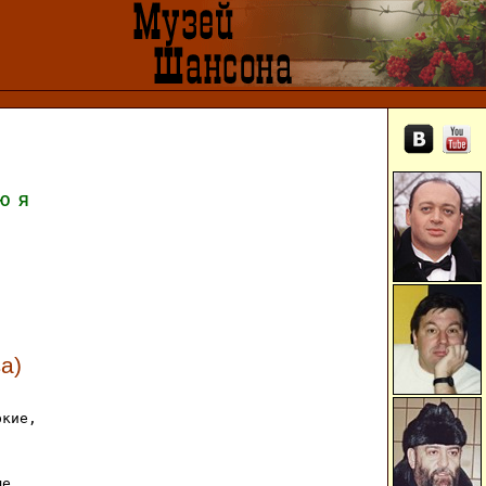
Ю
Я
а)


кие,



е,
