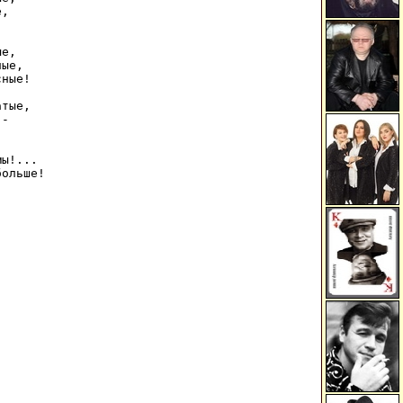
,



е,

ые,

ные!

тые,

-



ы!...

ольше!
