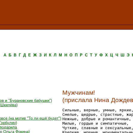
А
Б
В
Г
Д
Е
Ж
З
И
К
Л
М
Н
О
П
Р
С
Т
У
Ф
Х
Ц
Ч
Ш
Э
Мужчинам!
(прислала Нина Дождев
ов и "Бурановские бабушки")
 Шкилёва)
Сильные, верные, умные, яркие,
Смелые, щедрые, страстные, жар
овсе (на мотив "То ли ещё будет")
Нежные, добрые и романтичные,

Горбулин)
Милые, гордые и симпатичные,

 подарила
Чуткие, славные и сексуальные,
ор Ольга Фокина)
Крепкие, мощные, монументальны