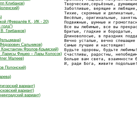
ипп Клибанов)
Творческие,серьёзные, думающие
боленский)
Заботливые, верящие и любящие,
Тихие, скромные и деликатные,

)
Весёлые, оригинальные, занятны
ой (Февралёв К., ИК - 20)
Подвижные, шумные и громогласн
 года")
Все вы любимые, все вы прекрас
В. Грибанков)
Бритые, гладкие и бородатые,

Длиноволосые, в праздник подда
 Фельцмана)
Вечно усталые, вечно спешащие 
 Фёдорович Сальников)
Самые лучшие и настоящие!

р Константин Фролов-Крымский)
Будьте здоровы, будьте любимы!
а: Ларисы Фишер – Лары Колосок)
Счастливы, радостны, непобедим
Олег Малеев)
Больше вам света, взаимности б
ков Полонский)
арева)
тигорский вариант)
осковский вариант)
енинградский вариант)