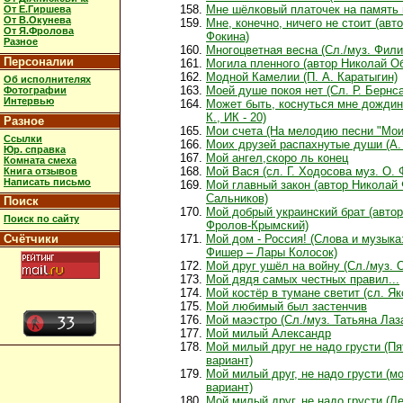
Мне шёлковый платочек на память
От Е.Гиршева
От В.Окунева
Мне, конечно, ничего не стоит (авт
От Я.Фролова
Фокина)
Разное
Многоцветная весна (Сл./муз. Фил
Персоналии
Могила пленного (автор Николай О
Модной Камелии (П. А. Каратыгин)
Об исполнителях
Моей душе покоя нет (Сл. Р. Бернса
Фотографии
Интервью
Может быть, коснуться мне дождин
К., ИК - 20)
Разное
Мои счета (На мелодию песни "Мои
Ссылки
Моих друзей распахнутые души (А. 
Юр. справка
Мой ангел,скоро ль конец
Комната смеха
Мой Вася (сл. Г. Ходосова муз. О.
Книга отзывов
Написать письмо
Мой главный закон (автор Николай
Сальников)
Поиск
Мой добрый украинский брат (автор
Поиск по сайту
Фролов-Крымский)
Счётчики
Мой дом - Россия! (Слова и музыка
Фишер – Лары Колосок)
Мой друг ушёл на войну (Сл./муз. 
Мой дядя самых честных правил...
Мой костёр в тумане светит (сл. Я
Мой любимый был застенчив
Мой маэстро (Сл./муз. Татьяна Лаз
Мой милый Александр
Мой милый друг не надо грусти (Пя
вариант)
Мой милый друг, не надо грусти (м
вариант)
Мой милый друг, не надо грусти (Л