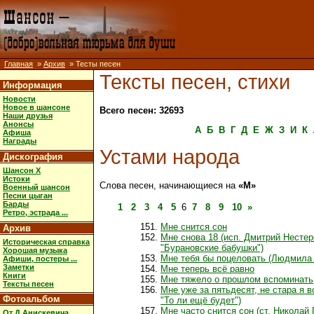
Главная
»
Архив
» Тесты песен
Тексты песен, стихи
Информация
Новости
Новое в шансоне
Всего песен: 32693
Наши друзья
Анонсы
А
Б
В
Г
Д
Е
Ж
З
И
К
Афиша
Награды
Устами народа
Дискография
Шансон X
Истоки
Слова песен, начинающиеся на
«М»
Военный шансон
Песни цыган
Барды
1
2
3
4
5
6
7
8
9
10
»
Ретро, эстрада ...
Мне снится сон
Архив
Мне снова 18 (исп. Дмитрий Нестер
Историческая справка
"Бурановские бабушки")
Хорошая музыка
Мне тебя бы поцеловать (Людмила
Афиши, постеры ...
Заметки
Мне теперь всё равно
Книги
Мне тяжело о прошлом вспоминать
Тексты песен
Мне уже за пятьдесят, не стара я в
Фотоальбом
"То ли ещё будет")
Мне часто снится сон (ст. Николай 
От Д.Анискевича