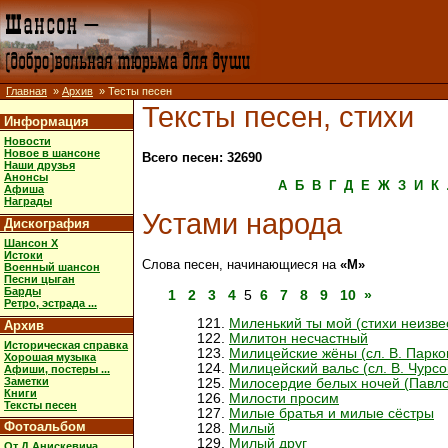
Главная
»
Архив
» Тесты песен
Тексты песен, стихи
Информация
Новости
Новое в шансоне
Всего песен: 32690
Наши друзья
Анонсы
А
Б
В
Г
Д
Е
Ж
З
И
К
Афиша
Награды
Устами народа
Дискография
Шансон X
Истоки
Слова песен, начинающиеся на
«М»
Военный шансон
Песни цыган
Барды
1
2
3
4
5
6
7
8
9
10
»
Ретро, эстрада ...
Миленький ты мой (стихи неизве
Архив
Милитон несчастный
Историческая справка
Милицейские жёны (сл. В. Парко
Хорошая музыка
Милицейский вальс (сл. В. Чурсо
Афиши, постеры ...
Заметки
Милосердие белых ночей (Павлов
Книги
Милости просим
Тексты песен
Милые братья и милые сёстры
Фотоальбом
Милый
Милый друг
От Д.Анискевича