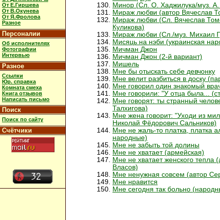
Минор (Сл. О. Хаджилука/муз. А
От Е.Гиршева
От В.Окунева
Мираж любви (автор Вячеслав Т
От Я.Фролова
Мираж любви (Сл. Вячеслав Том
Разное
Куликова)
Персоналии
Мираж любви (Сл./муз. Михаил 
Мисяць на нэби (украинская нар
Об исполнителях
Мичман Джон
Фотографии
Интервью
Мичман Джон (2-й вариант)
Мишель
Разное
Мне бы отыскать себе девчонку
Ссылки
Мне велит разбиться в доску (па
Юр. справка
Мне говорил один знакомый врач
Комната смеха
Мне говорили: "У отца была... (с
Книга отзывов
Написать письмо
Мне говорят: ты странный челове
Талхигова)
Поиск
Мне жена говорит: "Уходи из мил
Поиск по сайту
Николай Фёдорович Сальников)
Счётчики
Мне не жаль-то платка, платка ал
народные)
Мне не забыть той долины
Мне не хватает (армейская)
Мне не хватает женского тепла 
Власов)
Мне ненужная совсем (автор Се
Мне нравится
Мне сегодня так больно (народн