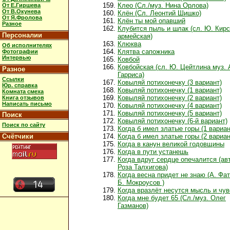
Клео (Сл./муз. Нина Орлова)
От Е.Гиршева
От В.Окунева
Клён (Сл. Леонтий Шишко)
От Я.Фролова
Клён ты мой опавший
Разное
Клубится пыль и шлак (сл. Ю. Кирс
Персоналии
армейская)
Клюква
Об исполнителях
Клятва сапожника
Фотографии
Интервью
Ковбой
Ковбойская (сл. Ю. Цейтлина муз. 
Разное
Гарриса)
Ссылки
Ковыляй потихонечкy (3 вариант)
Юр. справка
Ковыляй потихонечку (1 вариант)
Комната смеха
Ковыляй потихонечку (2 вариант)
Книга отзывов
Написать письмо
Ковыляй потихонечку (4 вариант)
Ковыляй потихонечку (5 вариант)
Поиск
Ковыляй потихонечку (6-й вариант)
Поиск по сайту
Когда б имел златые горы (1 вариан
Счётчики
Когда б имел златые горы (2 вариан
Когда в канун великой годовщины
Когда в пути устанешь
Когда вдруг сердце опечалится (ав
Роза Талхигова)
Когда весна придет не знаю (А. Фа
Б. Мокроусов )
Когда вразлёт несутся мысль и чув
Когда мне будет 65 (Сл./муз. Олег
Газманов)