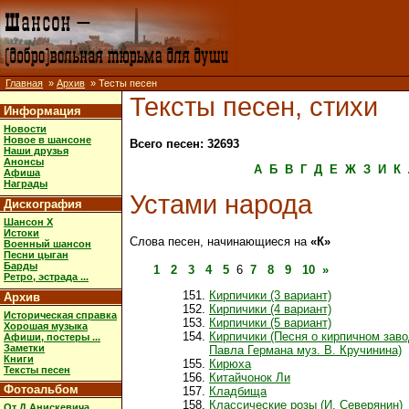
Главная
»
Архив
» Тесты песен
Тексты песен, стихи
Информация
Новости
Новое в шансоне
Всего песен: 32693
Наши друзья
Анонсы
А
Б
В
Г
Д
Е
Ж
З
И
К
Афиша
Награды
Устами народа
Дискография
Шансон X
Истоки
Слова песен, начинающиеся на
«К»
Военный шансон
Песни цыган
Барды
1
2
3
4
5
6
7
8
9
10
»
Ретро, эстрада ...
Кирпичики (3 вариант)
Архив
Кирпичики (4 вариант)
Историческая справка
Кирпичики (5 вариант)
Хорошая музыка
Кирпичики (Песня о кирпичном завод
Афиши, постеры ...
Заметки
Павла Германа муз. В. Кручинина)
Книги
Кирюха
Тексты песен
Китайчонок Ли
Фотоальбом
Кладбища
Классические розы (И. Северянин)
От Д.Анискевича