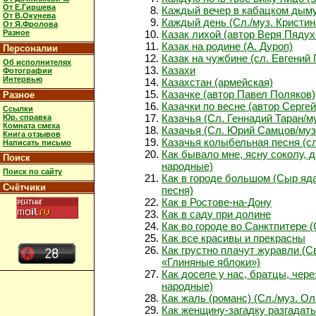
От Е.Гиршева
Каждый вечер в кабацком дым
От В.Окунева
Каждый день (Сл./муз. Кристи
От Я.Фролова
Разное
Казак лихой (автор Веря Пядух
Казак на родине (А. Дуроп)
Персоналии
Казак на чужбине (сл. Евгений 
Об исполнителях
Казахи
Фотографии
Интервью
Казахстан (армейская)
Казачке (автор Павел Поляков)
Разное
Казачки по весне (автор Серге
Ссылки
Казачья (Сл. Геннадий Таран/м
Юр. справка
Комната смеха
Казачья (Сл. Юрий Самцов/му
Книга отзывов
Казачья колыбельная песня (сл
Написать письмо
Как бывало мне, ясну соколу, д
Поиск
народные)
Поиск по сайту
Как в городе большом (Сыр яд
Счётчики
песня)
Как в Ростове-на-Дону
Как в саду при долине
Как во городе во Санктпитере (
Как все красивы и прекрасны
Как грустно плачут журавли (С
«Глиняные яблоки»)
Как доселе у нас, братцы, чере
народные)
Как жаль (романс) (Сл./муз. О
Как женщину-загадку разгадат