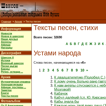
Главная
»
Архив
» Тесты песен
Тексты песен, стихи
Информация
Новости
Новое в шансоне
Всего песен: 32690
Наши друзья
Анонсы
А
Б
В
Г
Д
Е
Ж
З
И
К
Афиша
Награды
Устами народа
Дискография
Шансон X
Истоки
Слова песен, начинающиеся на
«К»
Военный шансон
Песни цыган
Барды
1
2
3
4
5
6
7
8
9
10
»
Ретро, эстрада ...
Архив
К двадцатилетию (Подобед С.)
К дому очень больно рано (авт
Историческая справка
Хорошая музыка
К нам ангелы спускаются с неб
Афиши, постеры ...
Мозговой)
Заметки
Кабачок
Книги
Тексты песен
Кабул далёкий (сл. Ю. Кирсано
Фотоальбом
Кабы знала бы
Каждую ночь твоё вижу лицо (Зу
От Д.Анискевича