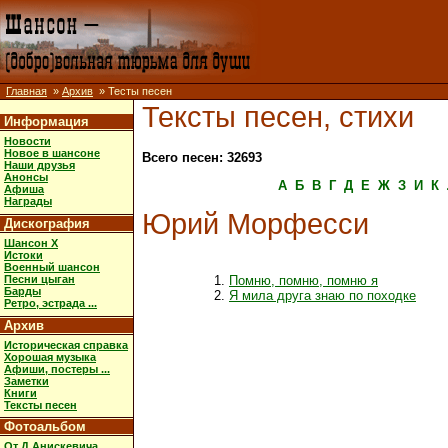
Главная
»
Архив
» Тесты песен
Тексты песен, стихи
Информация
Новости
Новое в шансоне
Всего песен: 32693
Наши друзья
Анонсы
А
Б
В
Г
Д
Е
Ж
З
И
К
Афиша
Награды
Юрий Морфесси
Дискография
Шансон X
Истоки
Военный шансон
Песни цыган
Помню, помню, помню я
Барды
Я мила друга знаю по походке
Ретро, эстрада ...
Архив
Историческая справка
Хорошая музыка
Афиши, постеры ...
Заметки
Книги
Тексты песен
Фотоальбом
От Д.Анискевича