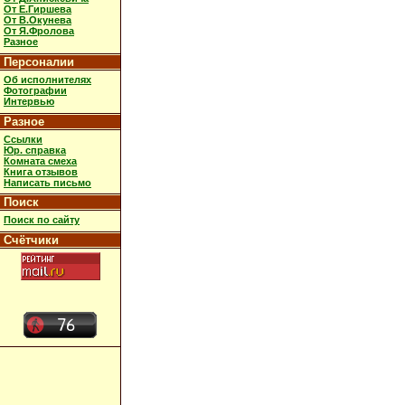
От Е.Гиршева
От В.Окунева
От Я.Фролова
Разное
Персоналии
Об исполнителях
Фотографии
Интервью
Разное
Ссылки
Юр. справка
Комната смеха
Книга отзывов
Написать письмо
Поиск
Поиск по сайту
Счётчики