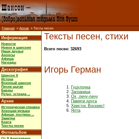
Главная
»
Архив
» Тесты песен
Тексты песен, стихи
Информация
Новости
Новое в шансоне
Всего песен: 32693
Наши друзья
Анонсы
Афиша
Награды
Игорь Герман
Дискография
Шансон X
Истоки
Военный шансон
Песни цыган
Гуцулочка
Барды
Заграница
Ретро, эстрада ...
Ох, лечу-лечу
Архив
Памяти друга
Христос Воскрес!
Историческая справка
Ялта
Хорошая музыка
Афиши, постеры ...
Заметки
Книги
Тексты песен
Фотоальбом
От Д.Анискевича