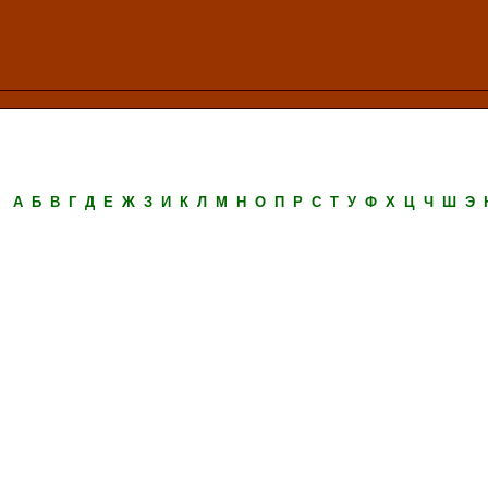
А
Б
В
Г
Д
Е
Ж
З
И
К
Л
М
Н
О
П
Р
С
Т
У
Ф
Х
Ц
Ч
Ш
Э