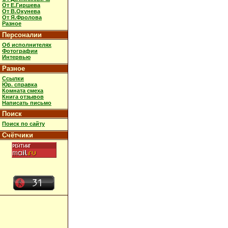
От Е.Гиршева
От В.Окунева
От Я.Фролова
Разное
Персоналии
Об исполнителях
Фотографии
Интервью
Разное
Ссылки
Юр. справка
Комната смеха
Книга отзывов
Написать письмо
Поиск
Поиск по сайту
Счётчики