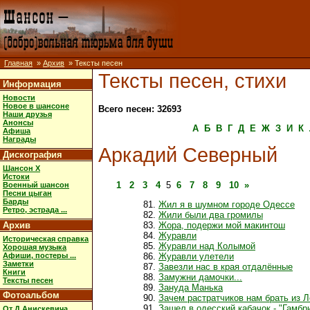
Главная
»
Архив
» Тексты песен
Тексты песен, стихи
Информация
Новости
Новое в шансоне
Всего песен: 32693
Наши друзья
Анонсы
А
Б
В
Г
Д
Е
Ж
З
И
К
Афиша
Награды
Аркадий Северный
Дискография
Шансон X
Истоки
1
2
3
4
5
6
7
8
9
10
»
Военный шансон
Песни цыган
Барды
Жил я в шумном городе Одессе
Ретро, эстрада ...
Жили были два громилы
Архив
Жора, подержи мой макинтош
Журавли
Историческая справка
Журавли над Колымой
Хорошая музыка
Афиши, постеры ...
Журавли улетели
Заметки
Завезли нас в края отдалённые
Книги
Замужни дамочки...
Тексты песен
Зануда Манька
Фотоальбом
Зачем растратчиков нам брать из 
Зашел в одесский кабачок - "Гамбр
От Д.Анискевича