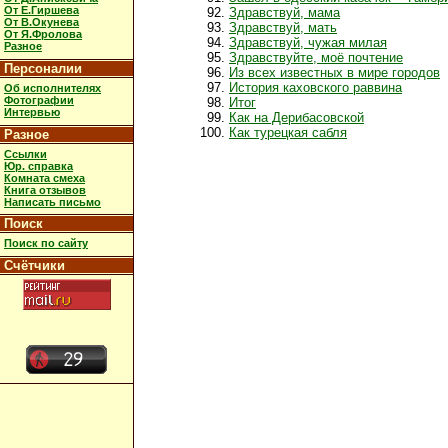
От Е.Гиршева
Здравствуй, мама
От В.Окунева
Здравствуй, мать
От Я.Фролова
Здравствуй, чужая милая
Разное
Здравствуйте, моё почтение
Персоналии
Из всех известных в мире городов
История каховского раввина
Об исполнителях
Фотографии
Итог
Интервью
Как на Дерибасовской
Как турецкая сабля
Разное
Ссылки
Юр. справка
Комната смеха
Книга отзывов
Написать письмо
Поиск
Поиск по сайту
Счётчики