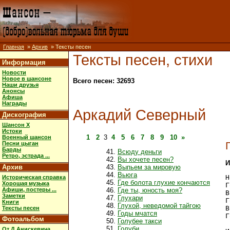
Главная
»
Архив
» Тексты песен
Тексты песен, стихи
Информация
Новости
Новое в шансоне
Всего песен: 32693
Наши друзья
Анонсы
Афиша
Награды
Аркадий Северный
Дискография
Шансон X
Истоки
1
2
3
4
5
6
7
8
9
10
»
Военный шансон
Песни цыган
Барды
Всюду деньги
Ретро, эстрада ...
Вы хочете песен?
И
Архив
Выпьем за мировую
Вьюга
Н
Историческая справка
Где болота глухие кончаются
Хорошая музыка
Г
Афиши, постеры ...
Где ты, юность моя?
В
Заметки
Глухари
Г
Книги
Глухой, неведомой тайгою
В
Тексты песен
Годы мчатся
Г
Фотоальбом
Голубее такси
Голуби
От Д.Анискевича