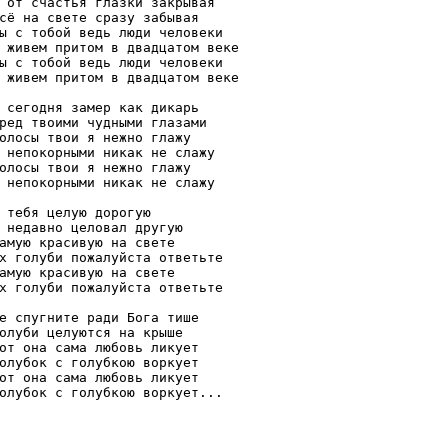
 от счастья глазки закрывая

сё на свете сразу забывая

ы с тобой ведь люди человеки

 живем притом в двадцатом веке

ы с тобой ведь люди человеки

 живем притом в двадцатом веке

 сегодня замер как дикарь

ред твоими чудными глазами

олосы твои я нежно глажу

 непокорными никак не слажу

олосы твои я нежно глажу

 непокорными никак не слажу

 тебя целую дорогую

 недавно целовал другую

амую красивую на свете

х голуби пожалуйста ответьте

амую красивую на свете

х голуби пожалуйста ответьте

е спугните ради Бога тише

олуби целуются на крыше

от она сама любовь ликует

олубок с голубкою воркует

от она сама любовь ликует

олубок с голубкою воркует...