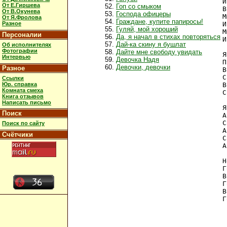
И
От Е.Гиршева
Гоп со смыком
В
От В.Окунева
Господа офицеры
М
От Я.Фролова
Граждане, купите папиросы!
Разное
И
Гуляй, мой хороший
М
Персоналии
Да, я начал в стихах повторяться
И
Дай-ка скину я бушлат
Об исполнителях
Фотографии
Дайте мне свободу увидать
Я
Интервью
Девочка Надя
П
Девочки, девочки
Разное
В
С
Ссылки
Юр. справка
В
Комната смеха
С
Книга отзывов
Написать письмо
Я
Поиск
А
С
Поиск по сайту
А
Счётчики
С
А
Н
Г
В
Г
В
Г