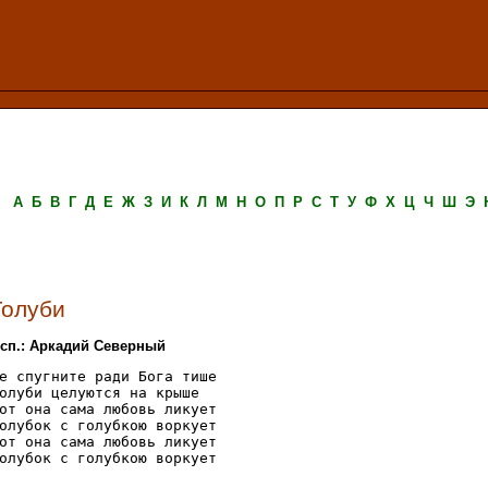
А
Б
В
Г
Д
Е
Ж
З
И
К
Л
М
Н
О
П
Р
С
Т
У
Ф
Х
Ц
Ч
Ш
Э
Голуби
сп.: Аркадий Северный
е спугните ради Бога тише

олуби целуются на крыше

от она сама любовь ликует

олубок с голубкою воркует

от она сама любовь ликует

олубок с голубкою воркует
