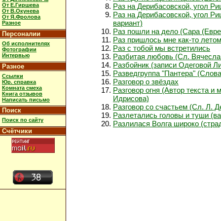
От Е.Гиршева
Раз на Дерибасовской, угол Р
От В.Окунева
Раз на Дерибасовской, угол Ри
От Я.Фролова
вариант)
Разное
Раз пошли на дело (Сара (Евре
Персоналии
Раз пришлось мне как-то лето
Об исполнителях
Раз с тобой мы встретились
Фотографии
Интервью
Разбитая любовь (Сл. Вячесла
Разбойник (записи Одеговой Л
Разное
Разведгруппа "Пантера" (Слова
Ссылки
Разговор о звёздах
Юр. справка
Комната смеха
Разговор огня (Автор текста и 
Книга отзывов
Идрисова)
Написать письмо
Разговор со счастьем (Сл. Л. 
Поиск
Разлетались головы и туши (ва
Поиск по сайту
Разлилася Волга широко (стра
Счётчики