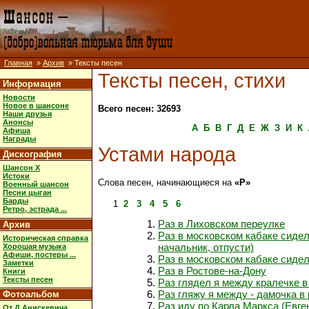
Главная
»
Архив
» Тексты песен
Тексты песен, стихи
Информация
Новости
Новое в шансоне
Всего песен: 32693
Наши друзья
Анонсы
А
Б
В
Г
Д
Е
Ж
З
И
К
Афиша
Награды
Устами народа
Дискография
Шансон X
Истоки
Слова песен, начинающиеся на
«Р»
Военный шансон
Песни цыган
Барды
1
2
3
4
5
6
Ретро, эстрада ...
Раз в Лиховском переулке
Архив
Раз в московском кабаке сидел
Историческая справка
начальник, отпусти)
Хорошая музыка
Афиши, постеры ...
Раз в московском кабаке сидел
Заметки
Раз в Ростове-на-Дону
Книги
Тексты песен
Раз глядел я между кралечке в 
Раз гляжу я между - дамочка в 
Фотоальбом
Раз иду по Карла Маркса (Евг
От Д.Анискевича