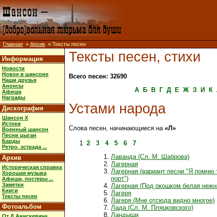
Главная
»
Архив
» Тексты песен
Тексты песен, стихи
Информация
Новости
Новое в шансоне
Всего песен: 32690
Наши друзья
Анонсы
А
Б
В
Г
Д
Е
Ж
З
И
К
Афиша
Награды
Устами народа
Дискография
Шансон X
Истоки
Слова песен, начинающиеся на
«Л»
Военный шансон
Песни цыган
Барды
1
2
3
4
5
6
7
Ретро, эстрада ...
Лаванда (Сл. М. Шаброва)
Архив
Лагерная
Историческая справка
Лагерная (вариант песни "Я помню 
Хорошая музыка
порт")
Афиши, постеры ...
Заметки
Лагерная (Под окошком белая нежн
Книги
Лагеря
Тексты песен
Лагеря (Мне отсюда видно многое)
Фотоальбом
Лада (Сл. М. Пляцковского)
Ландыши
От Д.Анискевича