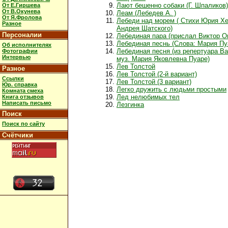
Лают бешенно собаки (Г. Шпаликов)
От Е.Гиршева
От В.Окунева
Леам (Лебедев А. )
От Я.Фролова
Лебеди над морем ( Стихи Юрия Х
Разное
Андрея Шатского)
Персоналии
Лебединая пара (прислал Виктор О
Лебединая песнь (Слова: Мария Пу
Об исполнителях
Лебединая песня (из репертуара Ва
Фотографии
Интервью
муз. Мария Яковлевна Пуаре)
Лев Толстой
Разное
Лев Толстой (2-й вариант)
Ссылки
Лев Толстой (3 вариант)
Юр. справка
Легко дружить с людьми простыми
Комната смеха
Лед нелюбимых тел
Книга отзывов
Написать письмо
Лезгинка
Поиск
Поиск по сайту
Счётчики