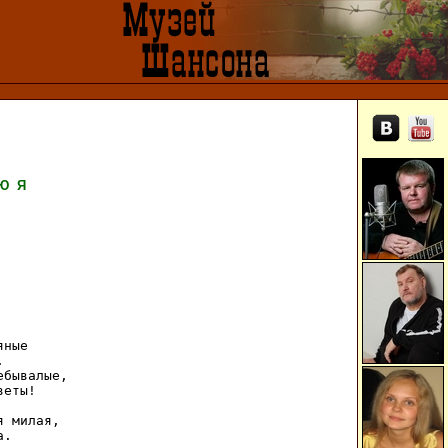
Ю
Я
ные



бывалые,

еты!

 милая,

.
