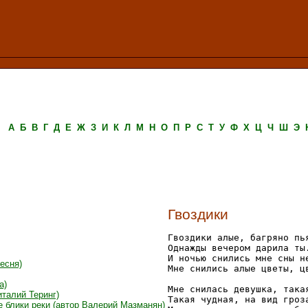
А
Б
В
Г
Д
Е
Ж
З
И
К
Л
М
Н
О
П
Р
С
Т
У
Ф
Х
Ц
Ч
Ш
Э
Гвоздики
Гвоздики алые, багряно пья
Однажды вечером дарила ты.
И ночью снились мне сны не
песня)
Мне снились алые цветы, цв
а)
Мне снилась девушка, такая
италий Теринг)
Такая чудная, на вид гроза
е блики реки (автор Валерий Мазманян)