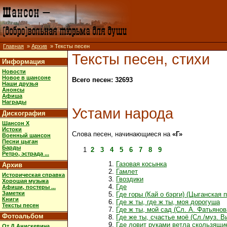
Главная
»
Архив
» Тексты песен
Тексты песен, стихи
Информация
Новости
Новое в шансоне
Всего песен: 32693
Наши друзья
Анонсы
Афиша
Награды
Устами народа
Дискография
Шансон X
Истоки
Слова песен, начинающиеся на
«Г»
Военный шансон
Песни цыган
Барды
1
2
3
4
5
6
7
8
9
Ретро, эстрада ...
Газовая косынка
Архив
Гамлет
Историческая справка
Гвоздики
Хорошая музыка
Где
Афиши, постеры ...
Заметки
Где горы (Кай о бэрги) (Цыганская 
Книги
Где ж ты, где ж ты, моя дорогуша
Тексты песен
Где ж ты, мой сад (Сл. А. Фатьянов
Фотоальбом
Где же ты, счастье моё (Сл./муз. В
Где ловит руками ветла скользящи
От Д.Анискевича