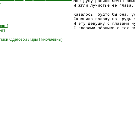
Мне душу ранили мечты обма
)
И жгли лучистые её глаза.

Казалось, будто бы она, ус
Склонила голову на грудь м
И эту девушку с глазами чу
иант)
С глазами чёрными с тех п
нт)
аписи Одеговой Лиры Николаевны)