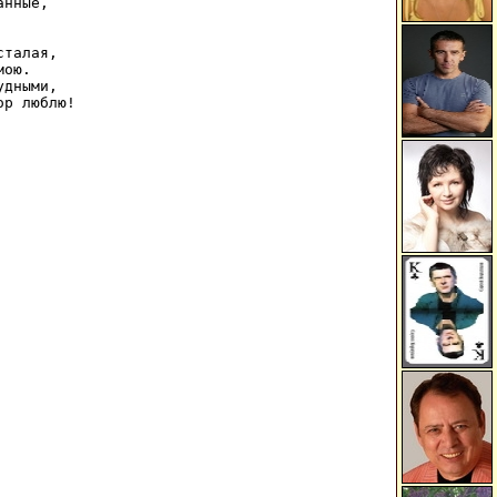
нные,

талая,

ою.

дными,

ор люблю!