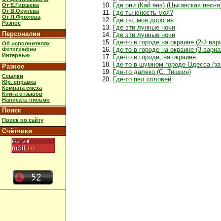
Где они (Кай ёнэ) (Цыганская песня
От Е.Гиршева
От В.Окунева
Где ты юность моя?
От Я.Фролова
Где ты, моя дорогая
Разное
Где эти лунные ночи
Персоналии
Где эти лунные ночи
Где-то в городе на окраине (2-й вар
Об исполнителях
Где-то в городе на окраине (3 вариа
Фотографии
Интервью
Где-то в городе, на окраине
Где-то в шумном городе Одесса (з
Разное
Где-то далеко (С. Тишкин)
Ссылки
Где-то пел соловей
Юр. справка
Комната смеха
Книга отзывов
Написать письмо
Поиск
Поиск по сайту
Счётчики