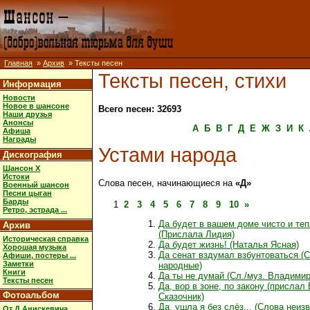
Главная
»
Архив
» Тексты песен
Тексты песен, стихи
Информация
Новости
Новое в шансоне
Всего песен: 32693
Наши друзья
Анонсы
А
Б
В
Г
Д
Е
Ж
З
И
К
Афиша
Награды
Устами народа
Дискография
Шансон X
Истоки
Слова песен, начинающиеся на
«Д»
Военный шансон
Песни цыган
Барды
1
2
3
4
5
6
7
8
9
10
»
Ретро, эстрада ...
Да будет в вашем доме чисто и те
Архив
(Прислала Лидия)
Историческая справка
Да будет жизнь! (Наталья Ясная)
Хорошая музыка
Да сенат вздумал взбунтоваться (С
Афиши, постеры ...
Заметки
народные)
Книги
Да ты не думай (Сл./муз. Владимир
Тексты песен
Да, вор в зоне, по закону (прислал
Фотоальбом
Сказочник)
Да, ушла я без слёз... (Слова неиз
От Д.Анискевича