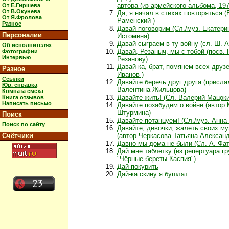
автора (из армейского альбома, 1976
От Е.Гиршева
От В.Окунева
Да, я начал в стихах повторяться (
От Я.Фролова
Раменский )
Разное
Давай поговорим (Сл./муз. Екатери
Персоналии
Истомина)
Давай сыграем в ту войну (сл. Ш. 
Об исполнителях
Давай, Резаныч, мы с тобой (посв. 
Фотографии
Интервью
Резанову)
Давай-ка, брат, помянем всех друзе
Разное
Иванов )
Ссылки
Давайте беречь друг друга (присла
Юр. справка
Валентина Жильцова)
Комната смеха
Давайте жить! (Сл. Валерий Мацоки
Книга отзывов
Написать письмо
Давайте позабудем о войне (автор
Штурмина)
Поиск
Давайте потанцуем! (Сл./муз. Анна
Поиск по сайту
Давайте, девочки, жалеть своих м
Счётчики
(автор Черкасова Татьяна Алексан
Давно мы дома не были (Сл. А. Фа
Дай мне таблетку (из репертуара г
"Чёрные береты Каспия")
Дай покурить
Дай-ка скину я бушлат