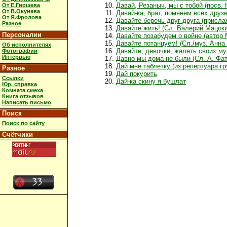
Давай, Резаныч, мы с тобой (посв. 
От Е.Гиршева
От В.Окунева
Давай-ка, брат, помянем всех друзе
От Я.Фролова
Давайте беречь друг друга (присл
Разное
Давайте жить! (Сл. Валерий Мацоки
Персоналии
Давайте позабудем о войне (автор
Давайте потанцуем! (Сл./муз. Анна
Об исполнителях
Давайте, девочки, жалеть своих м
Фотографии
Интервью
Давно мы дома не были (Сл. А. Фа
Дай мне таблетку (из репертуара г
Разное
Дай покурить
Ссылки
Дай-ка скину я бушлат
Юр. справка
Комната смеха
Книга отзывов
Написать письмо
Поиск
Поиск по сайту
Счётчики