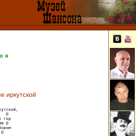
Ю
Я
не иркутской
утской,

  D   

 гор

m D

ором

D
