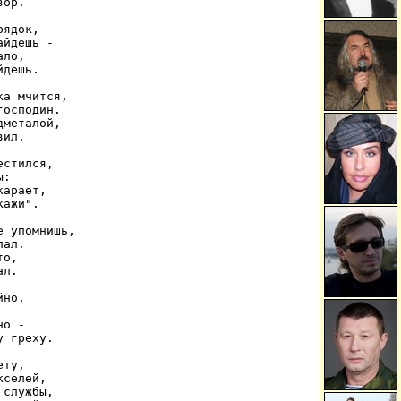
ор.

ядок,

йдешь -

ло,

дешь.

а мчится,

осподин.

металой,

ил.

стился,

:

арает,

ажи".

 упомнишь,

ал.

о,

л.

но,

о -

 греху.

ту,

селей,

службы,
