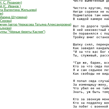
Чисто выметенный дв
Н. С. Резанову)
й (С. Иванов )
Чистота кругом, пор
ала Валентина Жильцова)
Нигде соринки не на
н)
Подметалов там нема
 Марина Штурмина)
В каждой камере най
 Серова)
ужчин (автор Черкасова Татьяна Александровна)
Вот по дороге тройк
тьянова)
В ней неизвестный г
руппы "Чёрные береты Каспия")
Он поравнялся с под
Тройку вмиг останов
Шапку снял, перекре
Как завидел кандалы
"И за что вас Бог к
Ты, служивый, расск
"Где же, барин, все
Кто за что сюда поп
Я и сам седьмое лет
Как свободы не вида
Я попал сюда случай
За изменщицу-жену,

Что убил ее не тайн
Знать, уж быть тому
Кто за звонкую моне
Кто за подделку век
За побег с военной 