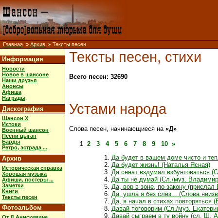
Главная
»
Архив
» Тексты песен
Тексты песен, стихи
Информация
Новости
Новое в шансоне
Всего песен: 32690
Наши друзья
Анонсы
Афиша
Награды
Устами народа
Дискография
Шансон X
Истоки
Слова песен, начинающиеся на
«Д»
Военный шансон
Песни цыган
Барды
1
2
3
4
5
6
7
8
9
10
»
Ретро, эстрада ...
Да будет в вашем доме чисто и те
Архив
Да будет жизнь! (Наталья Ясная)
Историческая справка
Да сенат вздумал взбунтоваться (С
Хорошая музыка
Да ты не думай (Сл./муз. Владимир
Афиши, постеры ...
Заметки
Да, вор в зоне, по закону (прислал
Книги
Да, ушла я без слёз... (Слова неизв
Тексты песен
Да, я начал в стихах повторяться (
Фотоальбом
Давай поговорим (Сл./муз. Екатери
Давай сыграем в ту войну (сл. Ш. 
От Д.Анискевича