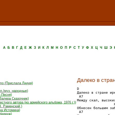
А
Б
В
Г
Д
Е
Ж
З
И
К
Л
М
Н
О
П
Р
С
Т
У
Ф
Х
Ц
Ч
Ш
Э
Далеко в стра
пло (Прислала Лидия)
D

л./муз. народные)
Далеко в стране ирк
 Песня)
 A7                
 Валера Сказочник)
Между скал, высоких
естного автора (из армейского альбома, 1976 г.))
                  H
В. Раменский )
Обнесен большим заб
на Истомина)
 A7                
Абряров)