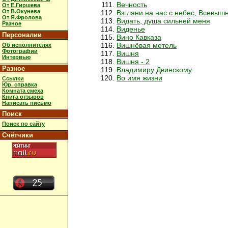
Вечность
От Е.Гиршева
От В.Окунева
Взгляни на нас с небес, Всевыш
От Я.Фролова
Видать, душа сильней меня
Разное
Виденье
Персоналии
Вино Кавказа
Вишнёвая метель
Об исполнителях
Фотографии
Вишня
Интервью
Вишня - 2
Разное
Владимиру Двинскому
Во имя жизни
Ссылки
Юр. справка
Комната смеха
Книга отзывов
Написать письмо
Поиск
Поиск по сайту
Счётчики