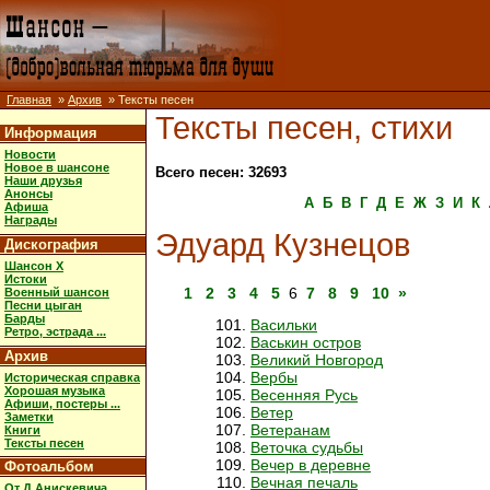
Главная
»
Архив
» Тексты песен
Тексты песен, стихи
Информация
Новости
Новое в шансоне
Всего песен: 32693
Наши друзья
Анонсы
А
Б
В
Г
Д
Е
Ж
З
И
К
Афиша
Награды
Эдуард Кузнецов
Дискография
Шансон X
Истоки
1
2
3
4
5
6
7
8
9
10
»
Военный шансон
Песни цыган
Барды
Васильки
Ретро, эстрада ...
Васькин остров
Архив
Великий Новгород
Вербы
Историческая справка
Хорошая музыка
Весенняя Русь
Афиши, постеры ...
Ветер
Заметки
Ветеранам
Книги
Тексты песен
Веточка судьбы
Вечер в деревне
Фотоальбом
Вечная печаль
От Д.Анискевича