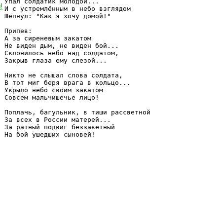
Упал солдатик молодой... 

!
И с устремлённым в небо взглядом 

Шепнул: "Как я хочу домой!"

Припев:

А за сиреневым закатом 

Не виден дым, не виден бой... 

Склонилось небо над солдатом, 

Закрыв глаза ему слезой...

Никто не слышал слова солдата, 

В тот миг беря врага в кольцо... 

Укрыло небо своим закатом 

Совсем мальчишечье лицо!

Поплачь, багульник, в тиши рассветной 

За всех в России матерей... 

За ратный подвиг беззаветный 
