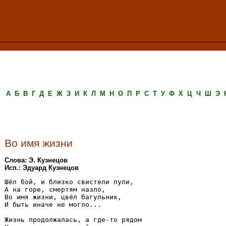
А
Б
В
Г
Д
Е
Ж
З
И
К
Л
М
Н
О
П
Р
С
Т
У
Ф
Х
Ц
Ч
Ш
Э
Во имя жизни
Слова: Э. Кузнецов
Исп.: Эдуард Кузнецов
Шёл бой, и близко свистели пули, 

А на горе, смертям назло, 

Во имя жизни, цвёл багульник, 

И быть иначе не могло...

Жизнь продолжалась, а где-то рядом 
