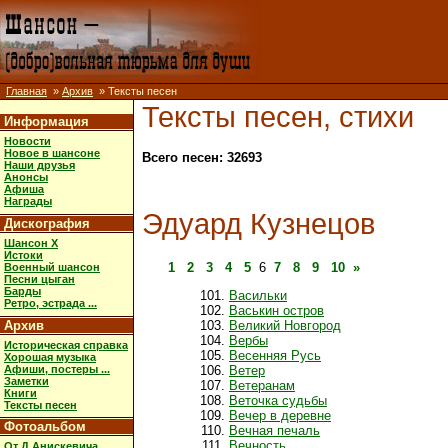
Главная
»
Архив
» Тексты песен
Тексты песен, стихи
Информация
Новости
Новое в шансоне
Всего песен: 32693
Наши друзья
Анонсы
Афиша
Награды
Эдуард Кузнецов
Дискография
Шансон X
Истоки
1
2
3
4
5
6
7
8
9
10
»
Военный шансон
Песни цыган
Барды
Васильки
Ретро, эстрада ...
Васькин остров
Архив
Великий Новгород
Вербы
Историческая справка
Весенняя Русь
Хорошая музыка
Афиши, постеры ...
Ветер
Заметки
Ветеранам
Книги
Веточка судьбы
Тексты песен
Вечер в деревне
Фотоальбом
Вечная печаль
Вечность
От Д.Анискевича