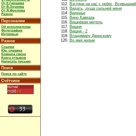
От Е.Гиршева
Взгляни на нас с небес, Всевышний
От В.Окунева
Видать, душа сильней меня
От Я.Фролова
Виденье
Разное
Вино Кавказа
Персоналии
Вишнёвая метель
Вишня
Об исполнителях
Фотографии
Вишня - 2
Интервью
Владимиру Двинскому
Во имя жизни
Разное
Ссылки
Юр. справка
Комната смеха
Книга отзывов
Написать письмо
Поиск
Поиск по сайту
Счётчики