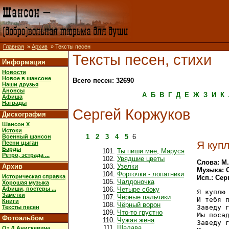
Главная
»
Архив
» Тексты песен
Тексты песен, стихи
Информация
Новости
Новое в шансоне
Всего песен: 32690
Наши друзья
Анонсы
А
Б
В
Г
Д
Е
Ж
З
И
К
Афиша
Награды
Сергей Коржуков
Дискография
Шансон X
Истоки
1
2
3
4
5
6
Военный шансон
Я куп
Песни цыган
Барды
Ты пиши мне, Маруся
Ретро, эстрада ...
Увядшие цветы
Слова: М
Архив
Узелки
Музыка: 
Форточки - лопатники
Историческая справка
Исп.: Сер
Чалдоночка
Хорошая музыка
Афиши, постеры ...
Четыре сбоку
Я куплю 
Заметки
Чёрные пальчики
И тебя п
Книги
Чёрный ворон
Заведу г
Тексты песен
Что-то грустно
Мы посад
Фотоальбом
Чужая жена
Заведу г
Шалава
От Д.Анискевича