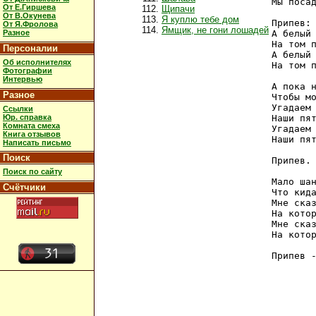
Мы посад
От Е.Гиршева
Щипачи
От В.Окунева
Я куплю тебе дом
Припев:

От Я.Фролова
Ямщик, не гони лошадей
Разное
А белый 
На том п
Персоналии
А белый 
Об исполнителях
На том п
Фотографии
Интервью
А пока н
Разное
Чтобы мо
Угадаем 
Ссылки
Юр. справка
Наши пят
Комната смеха
Угадаем 
Книга отзывов
Наши пят
Написать письмо
Поиск
Припев.

Поиск по сайту
Мало шан
Счётчики
Что кида
Мне сказ
На котор
Мне сказ
На котор