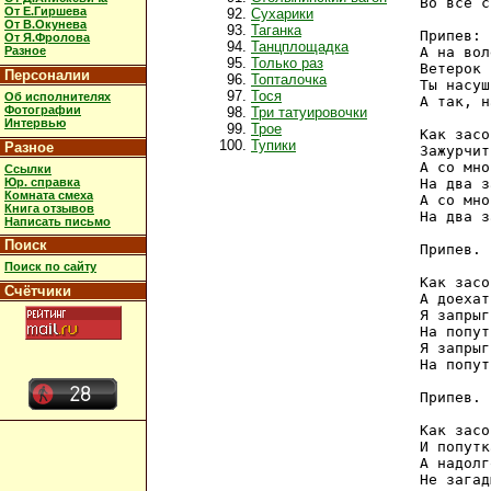
Во все с
От Е.Гиршева
Сухарики
От В.Окунева
Таганка
Припев:

От Я.Фролова
Танцплощадка
Разное
А на вол
Только раз
Ветерок 
Персоналии
Топталочка
Ты насуш
Тося
Об исполнителях
А так, н
Фотографии
Три татуировочки
Интервью
Трое
Как засо
Тупики
Разное
Зажурчит
А со мно
Ссылки
Юр. справка
На два з
Комната смеха
А со мно
Книга отзывов
На два з
Написать письмо
Поиск
Припев.

Поиск по сайту
Как засо
Счётчики
А доехат
Я запрыг
На попут
Я запрыг
На попут
Припев.

Как засо
И попутк
А надолг
Не загад