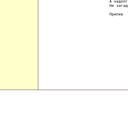
А надолг
Не загад
Припев  