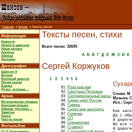
Главная
»
Архив
» Тексты песен
Тексты песен, стихи
Информация
Новости
Новое в шансоне
Всего песен: 32695
Наши друзья
Анонсы
А
Б
В
Г
Д
Е
Ж
З
И
К
Афиша
Награды
Сергей Коржуков
Дискография
Шансон X
Истоки
1
2
3
4
5
6
Военный шансон
Сухар
Песни цыган
Барды
Роза красная
Ретро, эстрада ...
Светлана Петровна
Слова: М.
Архив
Сентиментальный вальс
Музыка: С
Синее небо России
Историческая справка
Исп.: Сер
Сирень
Хорошая музыка
Афиши, постеры ...
Скоро мне выходить
Как засо
Заметки
Сонечка
Да с обр
Книги
СП
А дороги
Тексты песен
Спецмолоко
Во все с
Фотоальбом
Стамбул
А дороги
Столыпинский вагон
От Д.Анискевича