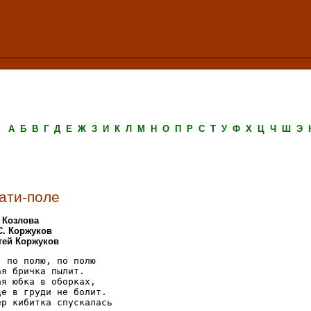
А
Б
В
Г
Д
Е
Ж
З
И
К
Л
М
Н
О
П
Р
С
Т
У
Ф
Х
Ц
Ч
Ш
Э
ати-поле
. Козлова
С. Коржуков
ргей Коржуков
 по полю, по полю

я бричка пылит.

я юбка в оборках,

е в груди не болит.

р кибитка спускалась 
