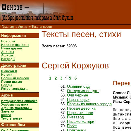
Главная
»
Архив
» Тексты песен
Тексты песен, стихи
Информация
Новости
Новое в шансоне
Всего песен: 32693
Наши друзья
Анонсы
Афиша
Награды
Сергей Коржуков
Дискография
Шансон X
Истоки
1
2
3
4
5
6
Военный шансон
Перек
Песни цыган
Барды
Осенний сад
Ретро, эстрада ...
Отслужил солдат
Слова: Л
Архив
Очи чёрные
Музыка: 
Пара гнедых
Историческая справка
Исп.: Се
Парень из нашего города
Хорошая музыка
Афиши, постеры ...
Первая девочка
По полю,
Заметки
Перекати-поле
Цыганска
Книги
Пивзавод
Цветаста
Тексты песен
Письмо матери
И  сердц
Фотоальбом
Побег
Под вече
Полкоечки
От Д.Анискевича