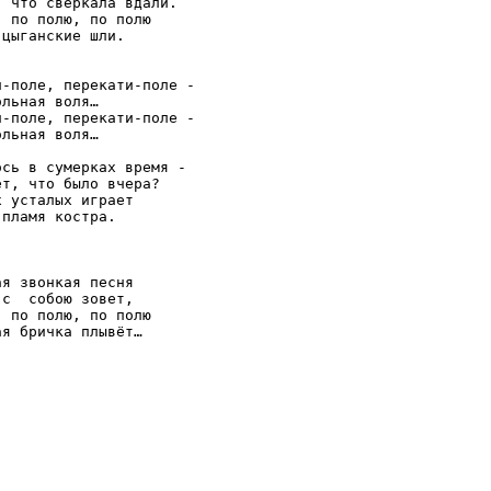
 что сверкала вдали.

 по полю, по полю

цыганские шли.

-поле, перекати-поле -

льная воля…

-поле, перекати-поле -

льная воля…

сь в сумерках время -

т, что было вчера?

 усталых играет

пламя костра.

я звонкая песня

с  собою зовет,

 по полю, по полю

я бричка плывёт…
