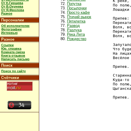
К реке, 
От Е.Гиршева
Попутка
По полю,
От В.Окунева
Посылочки
Лошадки 
От Я.Фролова
Просто кафе
Разное
Птичий рынок
Припев:

Персоналии
Пятилетка
Перекати
Развод
Об исполнителях
Воля, во
Фотографии
Разлука
Перекати
Интервью
Река Лета
Воля, во
Рождество
Разное
Запутало
Ссылки
Юр. справка
Что буде
Комната смеха
На лицах
Книга отзывов
Весёлое 
Написать письмо
Поиск
Припев.

Поиск по сайту
Старинна
Счётчики
Куда-то 
По полю,
Цыганска