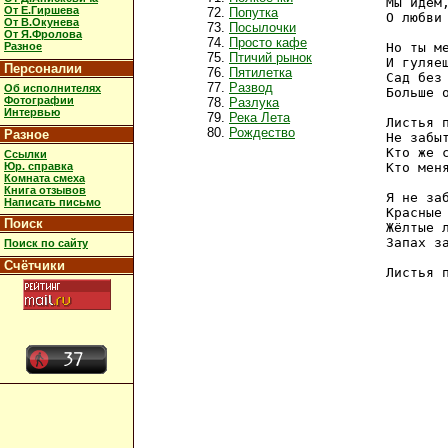
Мы идём,
От Е.Гиршева
Попутка
О любви 
От В.Окунева
Посылочки
От Я.Фролова
Просто кафе
Разное
Но ты ме
Птичий рынок
И гуляеш
Персоналии
Пятилетка
Сад без 
Развод
Об исполнителях
Больше о
Фотографии
Разлука
Интервью
Река Лета
Листья п
Рождество
Разное
Не забыт
Кто же с
Ссылки
Юр. справка
Кто меня
Комната смеха
Книга отзывов
Я не заб
Написать письмо
Красные 
Поиск
Жёлтые л
Запах за
Поиск по сайту
Счётчики