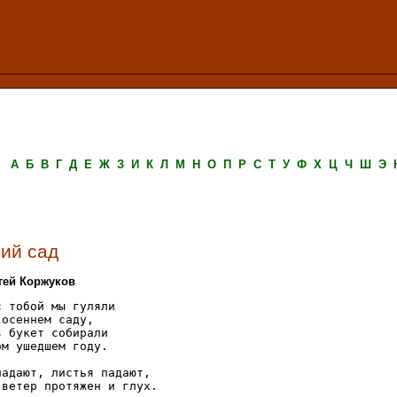
А
Б
В
Г
Д
Е
Ж
З
И
К
Л
М
Н
О
П
Р
С
Т
У
Ф
Х
Ц
Ч
Ш
Э
ий сад
ргей Коржуков
 тобой мы гуляли

осеннем саду,

 букет собирали

м ушедшем году.

адают, листья падают,

ветер протяжен и глух.
