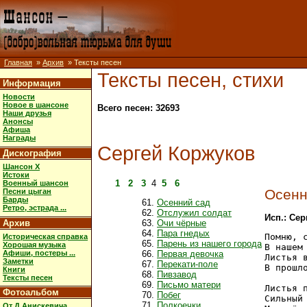
Главная
»
Архив
» Тексты песен
Тексты песен, стихи
Информация
Новости
Новое в шансоне
Всего песен: 32693
Наши друзья
Анонсы
Афиша
Награды
Сергей Коржуков
Дискография
Шансон X
Истоки
1
2
3
4
5
6
Военный шансон
Осенн
Песни цыган
Барды
Осенний сад
Ретро, эстрада ...
Отслужил солдат
Исп.: Се
Архив
Очи чёрные
Пара гнедых
Помню, с
Историческая справка
Парень из нашего города
Хорошая музыка
В нашем 
Афиши, постеры ...
Первая девочка
Листья в
Заметки
Перекати-поле
В прошло
Книги
Пивзавод
Тексты песен
Письмо матери
Листья п
Фотоальбом
Побег
Сильный 
Полкоечки
От Д.Анискевича