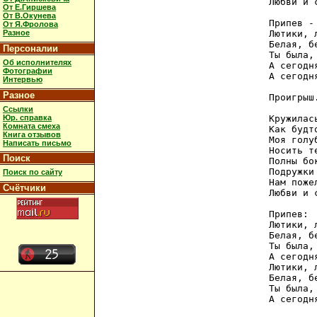
Любви и 
От Е.Гиршева
От В.Окунева
Припев - 
От Я.Фролова
Разное
Лютики, 
Белая, б
Персоналии
Ты была,
Об исполнителях
А сегодн
Фотографии
А сегодн
Интервью
Разное
Проигрыш.
Ссылки
Юр. справка
Кружилас
Комната смеха
Как будт
Книга отзывов
Моя голу
Написать письмо
Носить т
Поиск
Полны бо
Подружки
Поиск по сайту
Нам поже
Счётчики
Любви и 
Припев:

Лютики, 
Белая, б
Ты была,
А сегодн
Лютики, 
Белая, б
Ты была,
А сегодн