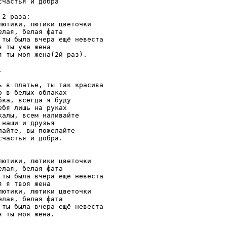
счастья и добра

2 раза: 

лютики, лютики цветочки

елая, белая фата

 ты была вчера ещё невеста

я ты уже жена

я ты моя жена(2й раз).



ь в платье, ты так красива

о в белых облаках

бка, всегда я буду

ебя лишь на руках

калы, всем наливайте

 наши и друзья

лайте, вы пожелайте

счастья и добра.

лютики, лютики цветочки

елая, белая фата

 ты была вчера ещё невеста

я я твоя жена

лютики, лютики цветочки

елая, белая фата

 ты была вчера ещё невеста

я ты моя жена.
