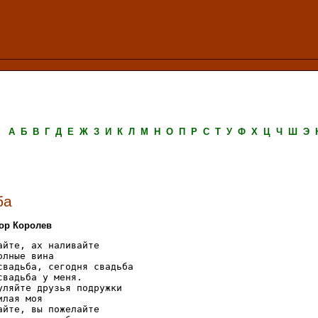
А
Б
В
Г
Д
Е
Ж
З
И
К
Л
М
Н
О
П
Р
С
Т
У
Ф
Х
Ц
Ч
Ш
Э
ба
тор Королев
айте, ах наливайте

олные вина

свадьба, сегодня свадьба

свадьба у меня.

уляйте друзья подружки

лая моя

айте, вы пожелайте
