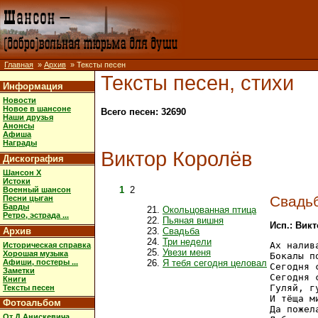
Главная
»
Архив
» Тексты песен
Тексты песен, стихи
Информация
Новости
Новое в шансоне
Всего песен: 32690
Наши друзья
Анонсы
Афиша
Награды
Виктор Королёв
Дискография
Шансон X
Истоки
1
2
Военный шансон
Свадь
Песни цыган
Барды
Окольцованная птица
Ретро, эстрада ...
Пьяная вишня
Исп.: Вик
Архив
Свадьба
Три недели
Ах налив
Историческая справка
Увези меня
Хорошая музыка
Бокалы п
Афиши, постеры ...
Я тебя сегодня целовал
Сегодня 
Заметки
Сегодня 
Книги
Гуляй, г
Тексты песен
И тёща ми
Фотоальбом
Да пожел
От Д.Анискевича