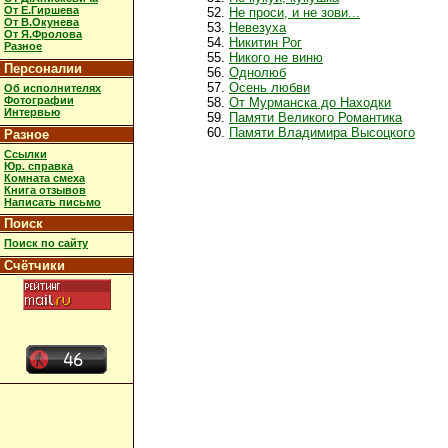
От Е.Гиршева
Не проси, и не зови...
От В.Окунева
Невезуха
От Я.Фролова
Никитин Рог
Разное
Никого не виню
Персоналии
Однолюб
Осень любви
Об исполнителях
Фотографии
От Мурманска до Находки
Интервью
Памяти Великого Романтика
Памяти Владимира Высоцкого
Разное
Ссылки
Юр. справка
Комната смеха
Книга отзывов
Написать письмо
Поиск
Поиск по сайту
Счётчики