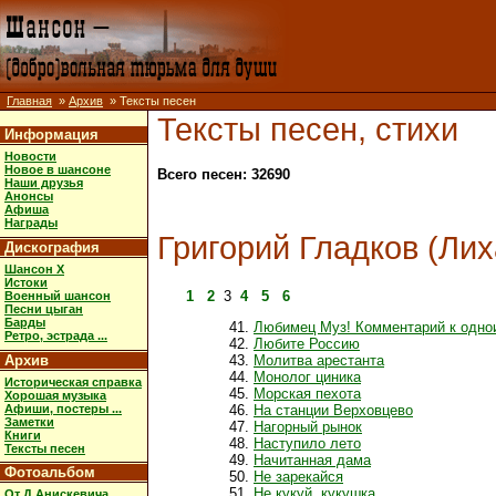
Главная
»
Архив
» Тексты песен
Тексты песен, стихи
Информация
Новости
Новое в шансоне
Всего песен: 32690
Наши друзья
Анонсы
Афиша
Награды
Григорий Гладков (Лих
Дискография
Шансон X
Истоки
1
2
3
4
5
6
Военный шансон
Песни цыган
Барды
Любимец Муз! Комментарий к одно
Ретро, эстрада ...
Любите Россию
Архив
Молитва арестанта
Монолог циника
Историческая справка
Морская пехота
Хорошая музыка
Афиши, постеры ...
На станции Верховцево
Заметки
Нагорный рынок
Книги
Наступило лето
Тексты песен
Начитанная дама
Фотоальбом
Не зарекайся
Не кукуй, кукушка
От Д.Анискевича