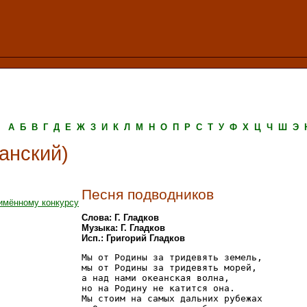
А
Б
В
Г
Д
Е
Ж
З
И
К
Л
М
Н
О
П
Р
С
Т
У
Ф
Х
Ц
Ч
Ш
Э
анский)
Песня подводников
имённому конкурсу
Слова: Г. Гладков
Музыка: Г. Гладков
Исп.: Григорий Гладков
Мы от Родины за тридевять земель,

мы от Родины за тридевять морей,

а над нами океанская волна, 

но на Родину не катится она.

Мы стоим на самых дальних рубежах
