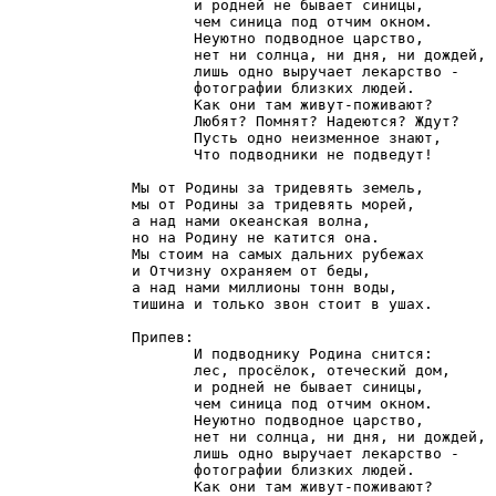
       и родней не бывает синицы,

       чем синица под отчим окном.

       Неуютно подводное царство,

       нет ни солнца, ни дня, ни дождей,

       лишь одно выручает лекарство -

       фотографии близких людей.

       Как они там живут-поживают?

       Любят? Помнят? Надеются? Ждут?

       Пусть одно неизменное знают,

       Что подводники не подведут!

Мы от Родины за тридевять земель,

мы от Родины за тридевять морей,

а над нами океанская волна, 

но на Родину не катится она.

Мы стоим на самых дальних рубежах

и Отчизну охраняем от беды,

а над нами миллионы тонн воды,

тишина и только звон стоит в ушах.

Припев:

       И подводнику Родина снится:

       лес, просёлок, отеческий дом,

       и родней не бывает синицы,

       чем синица под отчим окном.

       Неуютно подводное царство,

       нет ни солнца, ни дня, ни дождей,

       лишь одно выручает лекарство -

       фотографии близких людей.

       Как они там живут-поживают?
