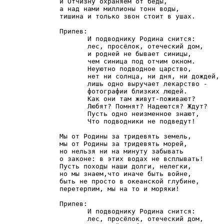
и Отчизну охраняем от беды,

а над нами миллионы тонн воды,

тишина и только звон стоит в ушах.

Припев:

       И подводнику Родина снится:

       лес, просёлок, отеческий дом,

       и родней не бывает синицы,

       чем синица под отчим окном.

       Неуютно подводное царство,

       нет ни солнца, ни дня, ни дождей,

       лишь одно выручает лекарство -

       фотографии близких людей.

       Как они там живут-поживают?

       Любят? Помнят? Надеются? Ждут?

       Пусть одно неизменное знают,

       Что подводники не подведут!

Мы от Родины за тридевять земель,

мы от Родины за тридевять морей,

но нельзя ни на минуту забывать

о законе: в этих водах не всплывать!

Пусть походы наши долги, нелегки,

но мы знаем,что иначе быть войне,

быть не просто в океанской глубине,

перетерпим, мы на то и моряки!

Припев:

       И подводнику Родина снится:

       лес, просёлок, отеческий дом,
