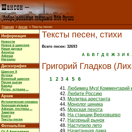
Главная
»
Архив
» Тексты песен
Тексты песен, стихи
Информация
Новости
Новое в шансоне
Всего песен: 32693
Наши друзья
Анонсы
А
Б
В
Г
Д
Е
Ж
З
И
К
Афиша
Награды
Григорий Гладков (Лих
Дискография
Шансон X
Истоки
1
2
3
4
5
6
Военный шансон
Песни цыган
Барды
Любимец Муз! Комментарий 
Ретро, эстрада ...
Любите Россию
Архив
Молитва арестанта
Историческая справка
Монолог циника
Хорошая музыка
Афиши, постеры ...
Морская пехота
Заметки
На станции Верховцево
Книги
Тексты песен
Нагорный рынок
Наступило лето
Фотоальбом
Начитанная дама
От Д.Анискевича