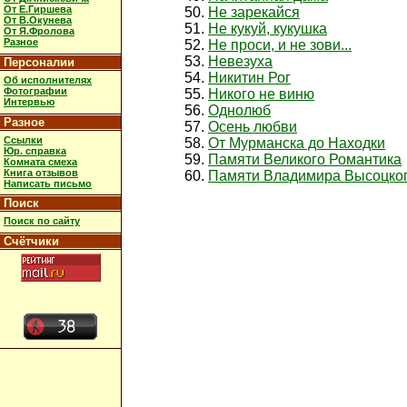
От Е.Гиршева
Не зарекайся
От В.Окунева
Не кукуй, кукушка
От Я.Фролова
Разное
Не проси, и не зови...
Невезуха
Персоналии
Никитин Рог
Об исполнителях
Фотографии
Никого не виню
Интервью
Однолюб
Разное
Осень любви
Ссылки
От Мурманска до Находки
Юр. справка
Памяти Великого Романтика
Комната смеха
Книга отзывов
Памяти Владимира Высоцко
Написать письмо
Поиск
Поиск по сайту
Счётчики