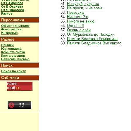
От Е.Гиршева
Не кукуй, кукушка
От В.Окунева
Не проси, и не зови...
От Я.Фролова
Невезуха
Разное
Никитин Рог
Персоналии
Никого не виню
Однолюб
Об исполнителях
Фотографии
Осень любви
Интервью
От Мурманска до Находки
Памяти Великого Романтика
Разное
Памяти Владимира Высоцкого
Ссылки
Юр. справка
Комната смеха
Книга отзывов
Написать письмо
Поиск
Поиск по сайту
Счётчики