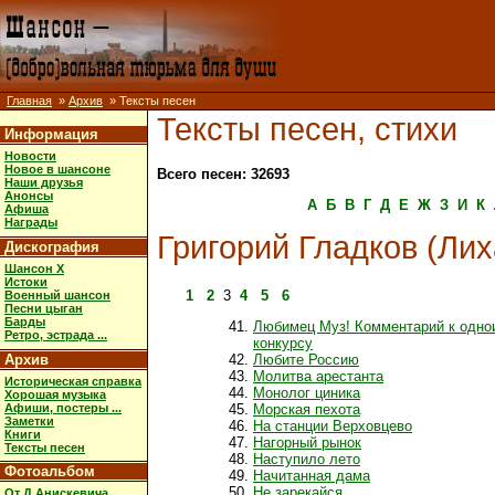
Главная
»
Архив
» Тексты песен
Тексты песен, стихи
Информация
Новости
Новое в шансоне
Всего песен: 32693
Наши друзья
Анонсы
А
Б
В
Г
Д
Е
Ж
З
И
К
Афиша
Награды
Григорий Гладков (Лих
Дискография
Шансон X
Истоки
1
2
3
4
5
6
Военный шансон
Песни цыган
Барды
Любимец Муз! Комментарий к одн
Ретро, эстрада ...
конкурсу
Архив
Любите Россию
Молитва арестанта
Историческая справка
Монолог циника
Хорошая музыка
Афиши, постеры ...
Морская пехота
Заметки
На станции Верховцево
Книги
Нагорный рынок
Тексты песен
Наступило лето
Фотоальбом
Начитанная дама
Не зарекайся
От Д.Анискевича