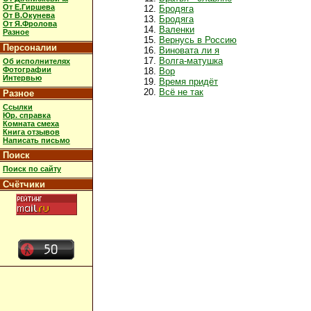
От Е.Гиршева
Бродяга
От В.Окунева
Бродяга
От Я.Фролова
Валенки
Разное
Вернусь в Россию
Персоналии
Виновата ли я
Волга-матушка
Об исполнителях
Фотографии
Вор
Интервью
Время придёт
Всё не так
Разное
Ссылки
Юр. справка
Комната смеха
Книга отзывов
Написать письмо
Поиск
Поиск по сайту
Счётчики