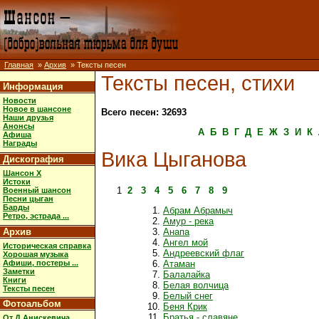
Главная
»
Архив
» Тексты песен
Тексты песен, стихи
Информация
Новости
Новое в шансоне
Всего песен: 32693
Наши друзья
Анонсы
А
Б
В
Г
Д
Е
Ж
З
И
К
Афиша
Награды
Вика Цыганова
Дискография
Шансон X
Истоки
1
2
3
4
5
6
7
8
9
Военный шансон
Песни цыган
Барды
Абрам Абрамыч
Ретро, эстрада ...
Амур - река
Архив
Анапа
Ангел мой
Историческая справка
Андреевский флаг
Хорошая музыка
Афиши, постеры ...
Атаман
Заметки
Балалайка
Книги
Белая волчица
Тексты песен
Белый снег
Фотоальбом
Беня Крик
Братья - славяне
От Д.Анискевича